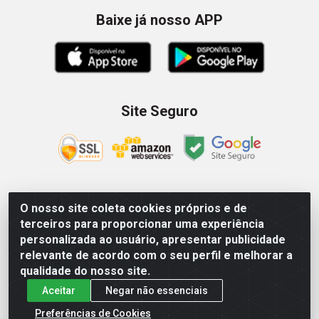
Baixe já nosso APP
Site Seguro
O nosso site coleta cookies próprios e de
Zein Importação e Comércio LTDA - Av. Senador Queiróz, 274
terceiros para proporcionar uma experiência
- 12º e 13º andar - Centro, São Paulo/SP – CNPJ
personalizada ao usuário, apresentar publicidade
09.023.754/0006-46
relevante de acordo com o seu perfil e melhorar a
qualidade do nosso site.
Aceitar
Negar não essenciais
Preferências de Cookies