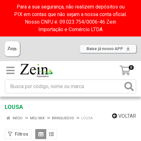
Para a sua segurança, não realizem depósitos ou
PIX em contas que não sejam a nossa conta oficial.
Nosso CNPJ é: 09.023.754/0006-46 Zein
Importação e Comércio LTDA
Baixe já nosso APP
0
LOUSA
VOLTAR
INÍCIO
MEU MIX
BRINQUEDOS
LOUSA
Filtros