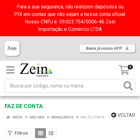
Para a sua segurança, não realizem depósitos ou
PIX em contas que não sejam a nossa conta oficial.
Nosso CNPJ é: 09.023.754/0006-46 Zein
Importação e Comércio LTDA
Baixe já nosso APP
0
FAZ DE CONTA
VOLTAR
INÍCIO
MEU MIX
BRINQUEDOS
FAZ DE CONTA
Filtros