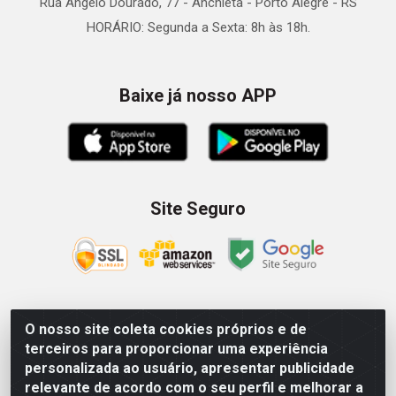
Rua Ângelo Dourado, 77 - Anchieta - Porto Alegre - RS
HORÁRIO: Segunda a Sexta: 8h às 18h.
Baixe já nosso APP
Site Seguro
O nosso site coleta cookies próprios e de
Zein Importação e Comércio LTDA - Av. Senador Queiróz, 274
terceiros para proporcionar uma experiência
- 12º e 13º andar - Centro, São Paulo/SP – CNPJ
personalizada ao usuário, apresentar publicidade
09.023.754/0006-46
relevante de acordo com o seu perfil e melhorar a