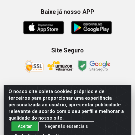
Baixe já nosso APP
Site Seguro
O nosso site coleta cookies próprios e de
Zein Importação e Comércio LTDA - Av. Senador Queiróz, 274
terceiros para proporcionar uma experiência
- 12º e 13º andar - Centro, São Paulo/SP – CNPJ
personalizada ao usuário, apresentar publicidade
09.023.754/0006-46
relevante de acordo com o seu perfil e melhorar a
qualidade do nosso site.
Aceitar
Negar não essenciais