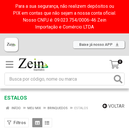
Para a sua segurança, não realizem depósitos ou
PIX em contas que não sejam a nossa conta oficial.
Nosso CNPJ é: 09.023.754/0006-46 Zein
Importação e Comércio LTDA
Baixe já nosso APP
0
ESTALOS
VOLTAR
INÍCIO
MEU MIX
BRINQUEDOS
ESTALOS
Filtros