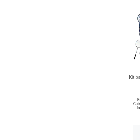
Kit 
E
Cai
I