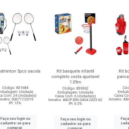
badminton 5pcs sacola
Kit basquete infantil
Kit b
completo cesta ajustavel
panca
1.09m
Código: 831684
Cód
Código: 839362
mbalagem: Unidade
Embal
Embalagem: Unidade
xa Com: 24 Unidade(s)
Caixa Co
Caixa Com: 6 Unidade(s)
nmetro: 006717/2019
Inmetro: AB
Inmetro: ABCP-BRI-0404-2023-62
IPI: 13%
IPI: 6.5%
Faça seu login ou
Faça
Faça seu login ou
cadastre-se para
cada
cadastre-se para
comprar.
comprar.