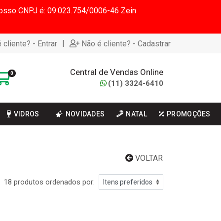
 Nosso CNPJ é: 09.023.754/0006-46 Zein
|
 cliente? - Entrar
Não é cliente? - Cadastrar
Central de Vendas Online
0
(11) 3324-6410
VIDROS
NOVIDADES
NATAL
PROMOÇÕES
VOLTAR
18 produtos ordenados por: