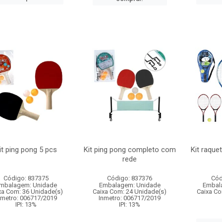
it ping pong 5 pcs
Kit ping pong completo com
Kit raque
rede
Código: 837375
Código: 837376
Cód
mbalagem: Unidade
Embalagem: Unidade
Embal
xa Com: 36 Unidade(s)
Caixa Com: 24 Unidade(s)
Caixa Co
nmetro: 006717/2019
Inmetro: 006717/2019
IPI: 13%
IPI: 13%