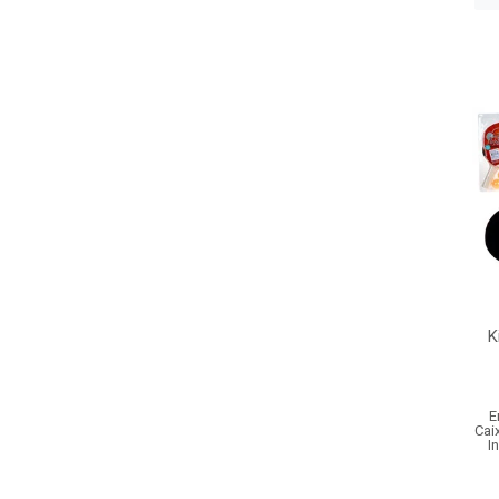
K
E
Cai
I