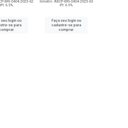
CP-BRI-0404-2023-62
Inmetro: ABCP-BRI-0404-2023-63
IPI: 6.5%
IPI: 6.5%
 seu login ou
Faça seu login ou
stre-se para
cadastre-se para
comprar.
comprar.