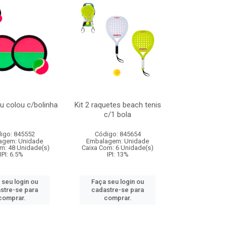
u colou c/bolinha
Kit 2 raquetes beach tenis
c/1 bola
igo: 845552
Código: 845654
agem: Unidade
Embalagem: Unidade
m: 48 Unidade(s)
Caixa Com: 6 Unidade(s)
IPI: 6.5%
IPI: 13%
 seu login ou
Faça seu login ou
stre-se para
cadastre-se para
comprar.
comprar.