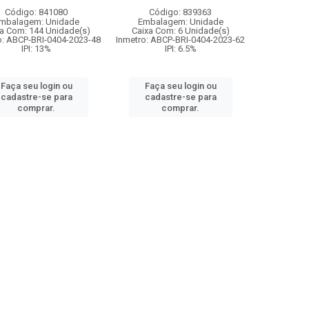
Código: 841080
Código: 839363
mbalagem: Unidade
Embalagem: Unidade
a Com: 144 Unidade(s)
Caixa Com: 6 Unidade(s)
o: ABCP-BRI-0404-2023-48
Inmetro: ABCP-BRI-0404-2023-62
IPI: 13%
IPI: 6.5%
Faça seu login ou
Faça seu login ou
cadastre-se para
cadastre-se para
comprar.
comprar.