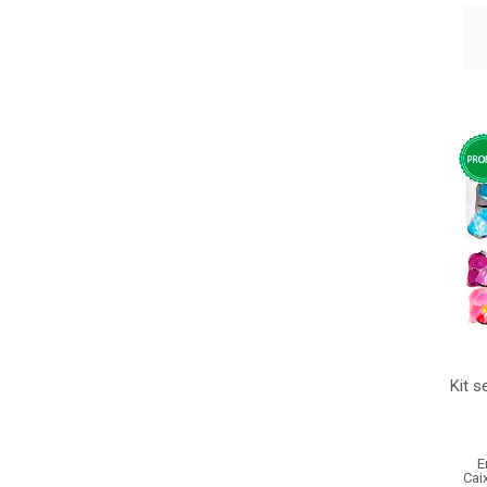
Kit s
E
Cai