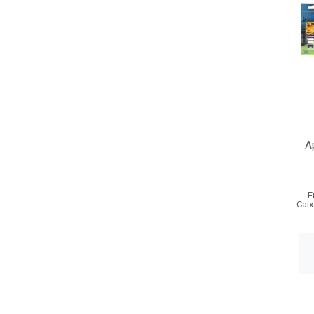
A
E
Caix