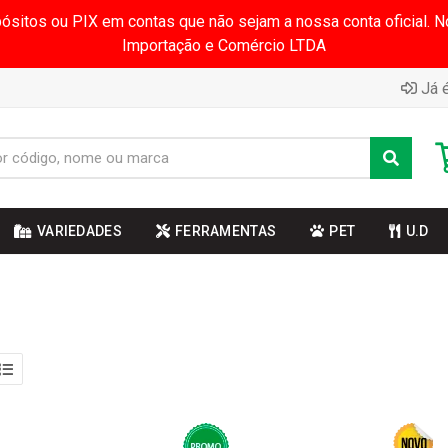
pósitos ou PIX em contas que não sejam a nossa conta oficial.
Importação e Comércio LTDA
Já é
VARIEDADES
FERRAMENTAS
PET
U.D