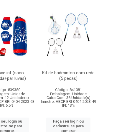
oxe inf (saco
Kit de badminton com rede
da+par luvas)
(5 pecas)
igo: 839380
Código: 841081
agem: Unidade
Embalagem: Unidade
m: 12 Unidade(s)
Caixa Com: 36 Unidade(s)
CP-BRI-0404-2023-63
Inmetro: ABCP-BRI-0404-2023-49
IPI: 6.5%
IPI: 13%
 seu login ou
Faça seu login ou
stre-se para
cadastre-se para
comprar.
comprar.