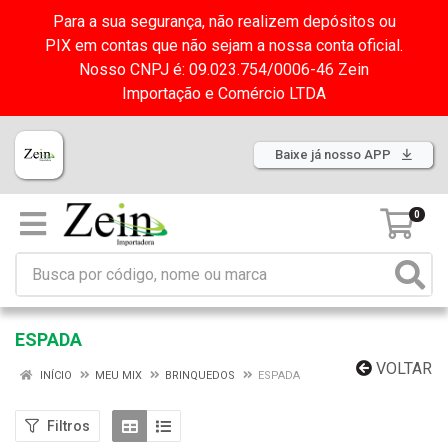
Para a sua segurança, não realizem depósitos ou
PIX em contas que não sejam a nossa conta oficial.
Nosso CNPJ é: 09.023.754/0006-46 Zein
Importação e Comércio LTDA
Baixe já nosso APP
0
ESPADA
VOLTAR
INÍCIO
MEU MIX
BRINQUEDOS
ESPADA
Filtros