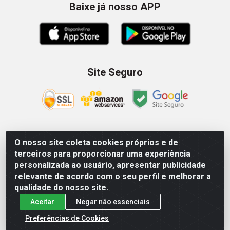
Baixe já nosso APP
Site Seguro
O nosso site coleta cookies próprios e de
Zein Importação e Comércio LTDA - Av. Senador Queiróz, 274
terceiros para proporcionar uma experiência
- 12º e 13º andar - Centro, São Paulo/SP – CNPJ
personalizada ao usuário, apresentar publicidade
09.023.754/0006-46
relevante de acordo com o seu perfil e melhorar a
qualidade do nosso site.
Aceitar
Negar não essenciais
Preferências de Cookies