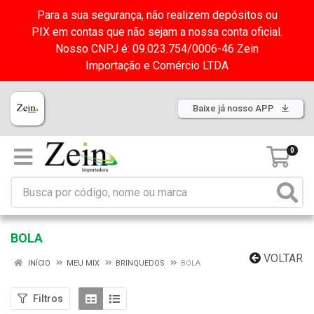
Para a sua segurança, não realizem depósitos ou
PIX em contas que não sejam a nossa conta oficial.
Nosso CNPJ é: 09.023.754/0006-46 Zein
Importação e Comércio LTDA
Baixe já nosso APP
0
BOLA
VOLTAR
INÍCIO
MEU MIX
BRINQUEDOS
BOLA
Filtros