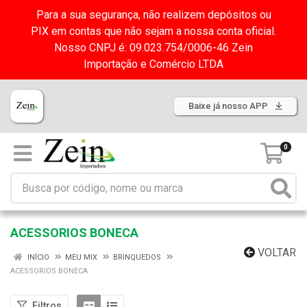
Para a sua segurança, não realizem depósitos ou
PIX em contas que não sejam a nossa conta oficial.
Nosso CNPJ é: 09.023.754/0006-46 Zein
Importação e Comércio LTDA
Baixe já nosso APP
0
ACESSORIOS BONECA
VOLTAR
INÍCIO
MEU MIX
BRINQUEDOS
ACESSORIOS BONECA
Filtros