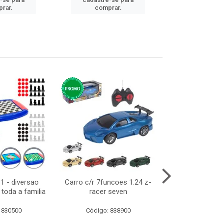
cadastre
rar.
comprar.
comp
1 - diversao
Carro c/r 7funcoes 1:24 z-
Abajur de tom
toda a familia
racer seven
10cm b
 830500
Código: 838900
Código: