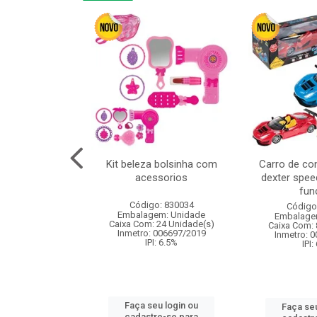
or 4cm 6pcs
Kit beleza bolsinha com
Carro de co
acessorios
dexter spee
fun
: 830836
Código: 830034
Código
m: Unidade
Embalagem: Unidade
Embalage
120 Unidade(s)
Caixa Com: 24 Unidade(s)
Caixa Com: 
I: 13%
Inmetro: 006697/2019
Inmetro: 
IPI: 6.5%
IPI:
u login ou
Faça seu login ou
Faça seu
e-se para
cadastre-se para