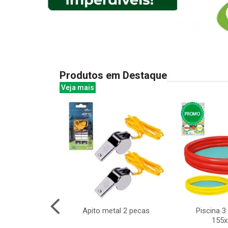
Produtos em Destaque
Veja mais
 estojo 10mm
Apito metal 2 pecas
Piscina 3 
155