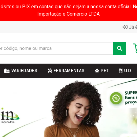
pósitos ou PIX em contas que não sejam a nossa conta oficial.
Importação e Comércio LTDA
Já é
VARIEDADES
FERRAMENTAS
PET
U.D