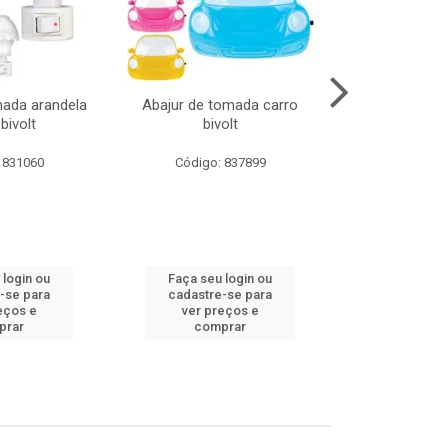
mada arandela
Abajur de tomada carro
Abajur de to
bivolt
bivolt
bivol
 831060
Código: 837899
Código:
 login ou
Faça seu login ou
Faça seu 
-se para
cadastre-se para
cadastre
eços e
ver preços e
ver pr
prar
comprar
comp