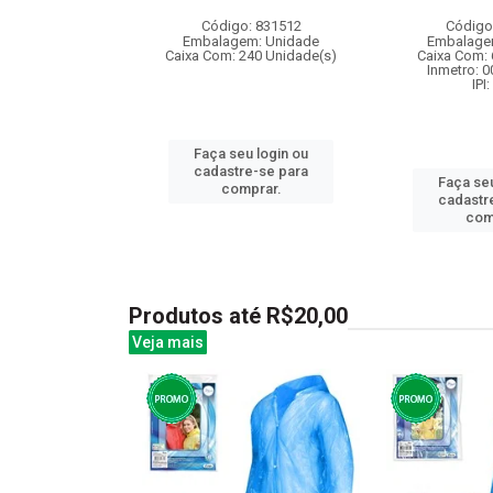
: 843134
Código: 831512
Código
m: Unidade
Embalagem: Unidade
Embalage
40 Unidade(s)
Caixa Com: 240 Unidade(s)
Caixa Com: 
I: 13%
Inmetro: 
IPI
Faça seu login ou
u login ou
cadastre-se para
Faça seu
e-se para
comprar.
cadastr
prar.
com
Produtos até R$20,00
Veja mais