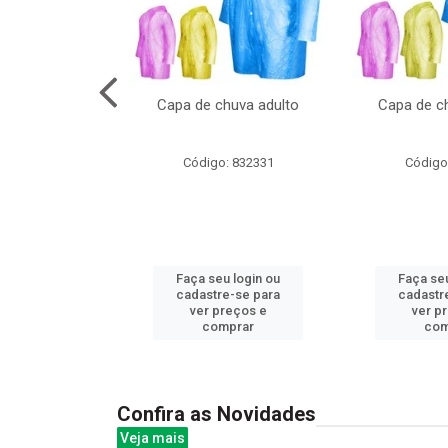
no pote c/molde
Capa de chuva adulto
Capa de ch
: 839020
Código: 832331
Código
u login ou
Faça seu login ou
Faça seu
e-se para
cadastre-se para
cadastr
reços e
ver preços e
ver p
mprar
comprar
com
Confira as Novidades
Veja mais