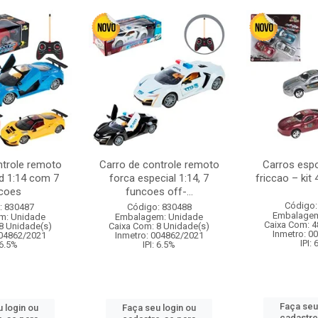
ntrole remoto
Carro de controle remoto
Carros esp
d 1:14 com 7
forca especial 1:14, 7
friccao – kit
coes
funcoes off-...
Código:
: 830487
Código: 830488
Embalagem
m: Unidade
Embalagem: Unidade
Caixa Com: 4
8 Unidade(s)
Caixa Com: 8 Unidade(s)
Inmetro: 0
004862/2021
Inmetro: 004862/2021
IPI:
 6.5%
IPI: 6.5%
Faça seu
 login ou
Faça seu login ou
cadastre