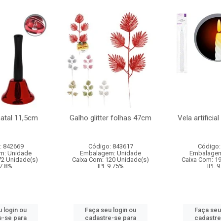
natal 11,5cm
Galho glitter folhas 47cm
Vela artificia
: 842669
Código: 843617
Código:
m: Unidade
Embalagem: Unidade
Embalagem
72 Unidade(s)
Caixa Com: 120 Unidade(s)
Caixa Com: 1
 7.8%
IPI: 9.75%
IPI: 
 login ou
Faça seu login ou
Faça seu
e-se para
cadastre-se para
cadastre