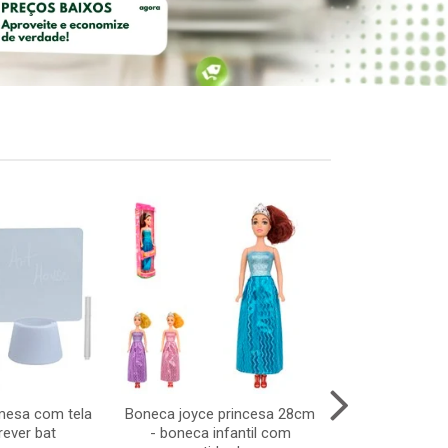
mesa com tela
Boneca joyce princesa 28cm
Pisca cascata
rever bat
- boneca infantil com
6m 12