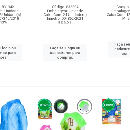
: 831942
Código: 832294
Código:
m: Unidade
Embalagem: Unidade
Embalagem
6 Unidade(s)
Caixa Com: 24 Unidade(s)
Caixa Com: 1
007345/2018
Inmetro: 004862/2021
IPI: 
: 13%
IPI: 6.5%
Faça seu
 login ou
Faça seu login ou
cadastre
e-se para
cadastre-se para
comp
prar.
comprar.