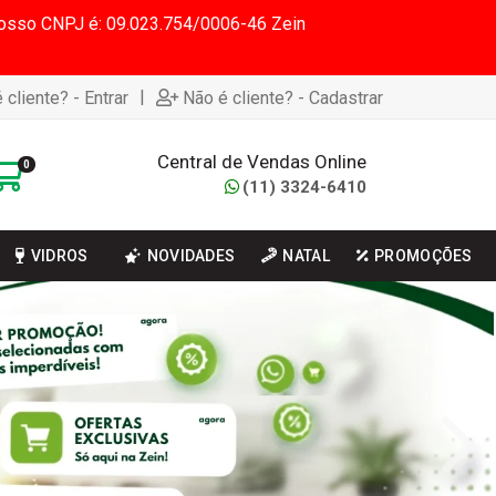
 Nosso CNPJ é: 09.023.754/0006-46 Zein
|
 cliente? - Entrar
Não é cliente? - Cadastrar
Central de Vendas Online
0
(11) 3324-6410
VIDROS
NOVIDADES
NATAL
PROMOÇÕES