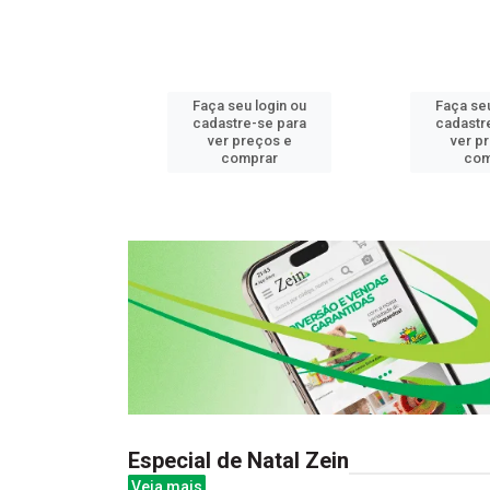
u login ou
Faça seu login ou
Faça seu
e-se para
cadastre-se para
cadastr
reços e
ver preços e
ver p
mprar
comprar
com
Especial de Natal Zein
Veja mais