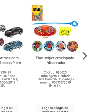
ortivos com
Piao sniper envelopado
Carro de polici
 4 pecas 9 cm
c/disparador
com controle
funco
 830489
Código: 830625
Código:
: Unidade
Embalagem: Unidade
Embalagem
8 Unidade(s)
Caixa Com: 96 Unidade(s)
Caixa Com: 2
03050/2019
Inmetro: 006735/2019
Inmetro: 12444
 6.5%
IPI: 6.5%
IPI: 
 login ou
Faça seu login ou
Faça seu 
-se para
cadastre-se para