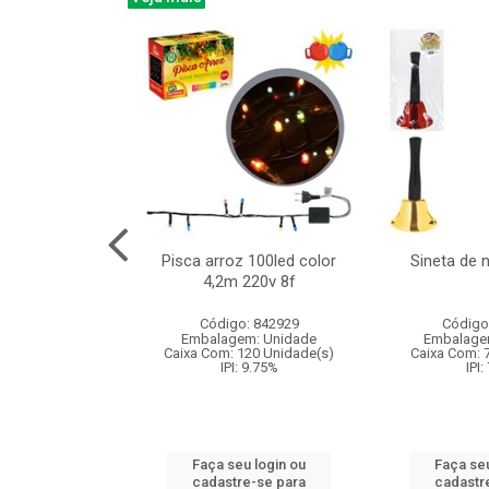
na 150led bco
Pisca arroz 100led color
Sineta de 
x40cm 220v 8f
4,2m 220v 8f
: 840985
Código: 842929
Código
m: Unidade
Embalagem: Unidade
Embalage
60 Unidade(s)
Caixa Com: 120 Unidade(s)
Caixa Com: 
: 9.75%
IPI: 9.75%
IPI:
u login ou
Faça seu login ou
Faça seu
e-se para
cadastre-se para
cadastr