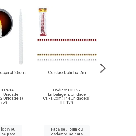
l espiral 25cm
Cordao bolinha 2m
Lata chap
 837614
Código: 830822
Código:
: Unidade
Embalagem: Unidade
Embalagem
92 Unidade(s)
Caixa Com: 144 Unidade(s)
Caixa Com: 6
9.75%
IPI: 13%
IPI: 
 login ou
Faça seu login ou
Faça seu 
-se para
cadastre-se para
cadastre