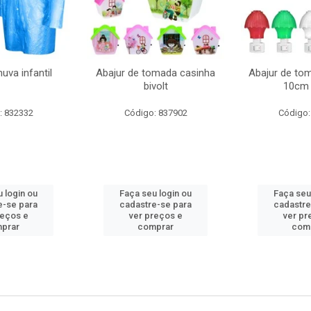
uva infantil
Abajur de tomada casinha
Abajur de to
bivolt
10cm 
: 832332
Código: 837902
Código:
 login ou
Faça seu login ou
Faça seu
e-se para
cadastre-se para
cadastre
reços e
ver preços e
ver pr
prar
comprar
com