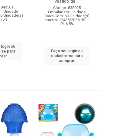
vestido de ...
 840561
Código:
Código: 838925
: Unidade
Embalagem
Embalagem: Unidade
20 Unidade(s)
Caixa Com: 3
Caixa Com: 60 Unidade(s)
9.75%
IPI: 9
Inmetro: 12435/2025-BRI-1
IPI: 6.5%
 login ou
Faça seu 
Faça seu login ou
-se para
cadastre
cadastre-se para
rar.
comp
comprar.