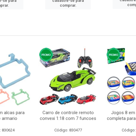
e-se para
cadastre-se para
comp
prar.
comprar.
m alcas para
Carro de controle remoto
Jogos 8 em 
e armario
convexi 1:18 com 7 funcoes
completa para 
: 830624
Código: 830477
Código: