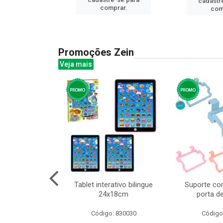
cadastr
prar.
comprar.
com
Promoções Zein
Veja mais
o interativo
Tablet interativo bilingue
Suporte co
l 17x13cm
24x18cm
porta d
: 832384
Código: 830030
Código