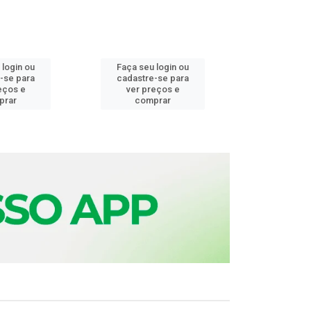
 login ou
Faça seu login ou
Faça seu 
-se para
cadastre-se para
cadastre
eços e
ver preços e
ver pr
prar
comprar
comp