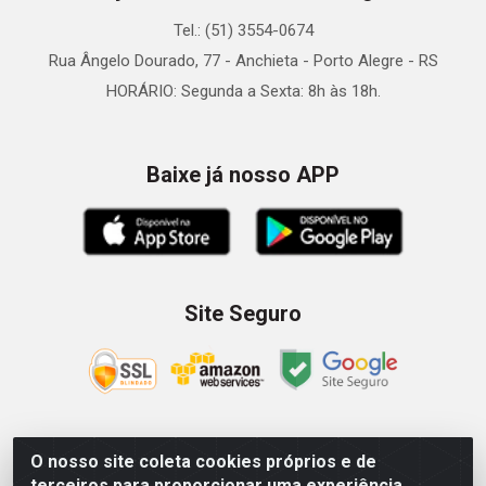
Tel.: (51) 3554-0674
Rua Ângelo Dourado, 77 - Anchieta - Porto Alegre - RS
HORÁRIO: Segunda a Sexta: 8h às 18h.
Baixe já nosso APP
Site Seguro
O nosso site coleta cookies próprios e de
Zein Importação e Comércio LTDA - Av. Senador Queiróz, 274
terceiros para proporcionar uma experiência