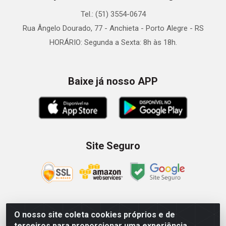
Tel.: (51) 3554-0674
Rua Ângelo Dourado, 77 - Anchieta - Porto Alegre - RS
HORÁRIO: Segunda a Sexta: 8h às 18h.
Baixe já nosso APP
Site Seguro
O nosso site coleta cookies próprios e de
Zein Importação e Comércio LTDA - Av. Senador Queiróz, 274
terceiros para proporcionar uma experiência