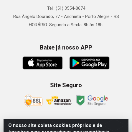
Tel.: (51) 3554-0674
Rua Ângelo Dourado, 77 - Anchieta - Porto Alegre - RS
HORÁRIO: Segunda a Sexta: 8h às 18h.
Baixe já nosso APP
Site Seguro
O nosso site coleta cookies próprios e de
Zein Importação e Comércio LTDA - Av. Senador Queiróz, 274
terceiros para proporcionar uma experiência