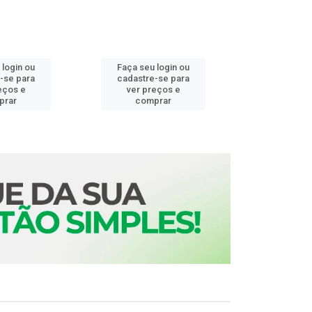
 login ou
Faça seu login ou
Faça seu 
-se para
cadastre-se para
cadastre
eços e
ver preços e
ver pr
prar
comprar
comp