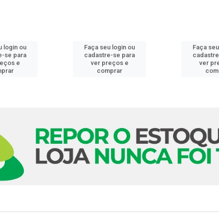
 login ou
Faça seu login ou
Faça seu
e-se para
cadastre-se para
cadastre
reços e
ver preços e
ver pr
prar
comprar
com