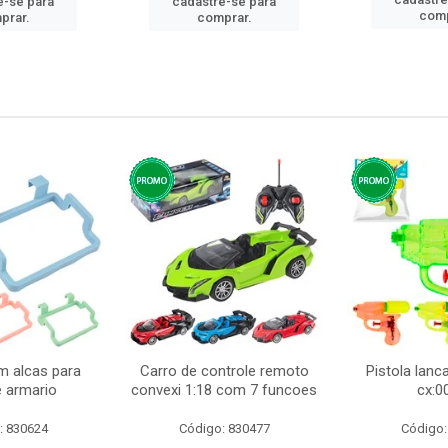
e-se para
cadastre-se para
comp
prar.
comprar.
m alcas para
Carro de controle remoto
Pistola lan
e armario
convexi 1:18 com 7 funcoes
cx:0
: 830624
Código: 830477
Código: