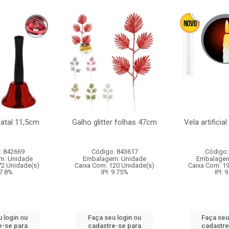
natal 11,5cm
Galho glitter folhas 47cm
Vela artificia
: 842669
Código: 843617
Código:
m: Unidade
Embalagem: Unidade
Embalagem
72 Unidade(s)
Caixa Com: 120 Unidade(s)
Caixa Com: 1
 7.8%
IPI: 9.75%
IPI: 
 login ou
Faça seu login ou
Faça seu
e-se para
cadastre-se para
cadastre