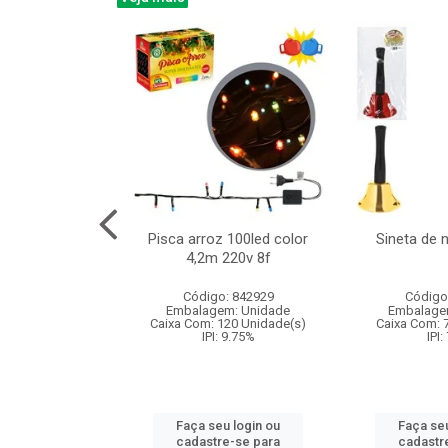
na 150led bco
Pisca arroz 100led color
Sineta de 
x40cm 220v 8f
4,2m 220v 8f
: 840985
Código: 842929
Código
m: Unidade
Embalagem: Unidade
Embalage
60 Unidade(s)
Caixa Com: 120 Unidade(s)
Caixa Com: 
: 9.75%
IPI: 9.75%
IPI:
u login ou
Faça seu login ou
Faça seu
e-se para
cadastre-se para
cadastr