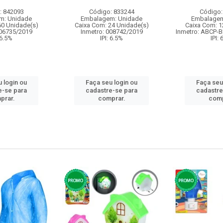
: 842093
Código: 833244
Código:
m: Unidade
Embalagem: Unidade
Embalagem
60 Unidade(s)
Caixa Com: 24 Unidade(s)
Caixa Com: 1
006735/2019
Inmetro: 008742/2019
Inmetro: ABCP-B
 6.5%
IPI: 6.5%
IPI:
 login ou
Faça seu login ou
Faça seu
e-se para
cadastre-se para
cadastre
prar.
comprar.
comp