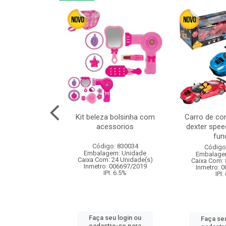
linha duo 2m
Kit beleza bolsinha com
Carro de co
acessorios
dexter spee
fun
: 830825
Código: 830034
Código
m: Unidade
Embalagem: Unidade
Embalage
144 Unidade(s)
Caixa Com: 24 Unidade(s)
Caixa Com: 
I: 13%
Inmetro: 006697/2019
Inmetro: 
IPI: 6.5%
IPI:
u login ou
Faça seu login ou
Faça seu
e-se para
cadastre-se para