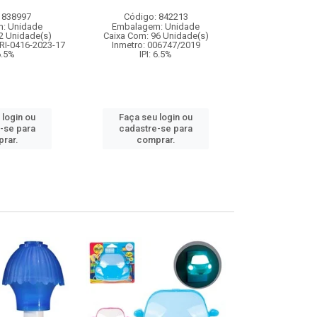
 838997
Código: 842213
Código:
: Unidade
Embalagem: Unidade
Embalagem
2 Unidade(s)
Caixa Com: 96 Unidade(s)
Caixa Com: 14
RI-0416-2023-17
Inmetro: 006747/2019
Inmetro: 0
 6.5%
IPI: 6.5%
IPI: 
 login ou
Faça seu login ou
Faça seu 
-se para
cadastre-se para
cadastre
rar.
comprar.
comp