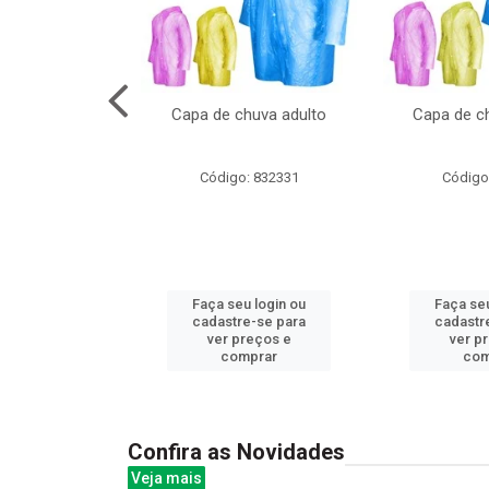
cal com oculos
Capa de chuva adulto
Capa de ch
3cm
: 844379
Código: 832331
Código
u login ou
Faça seu login ou
Faça seu
e-se para
cadastre-se para
cadastr
reços e
ver preços e
ver p
mprar
comprar
com
Confira as Novidades
Veja mais