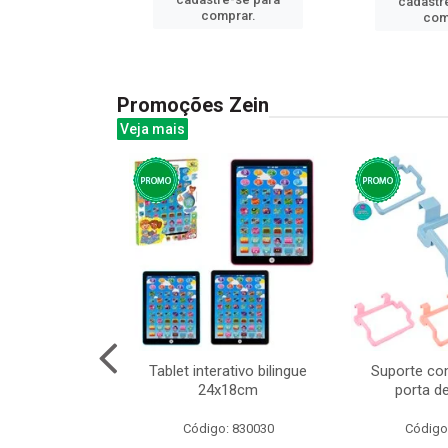
cadastr
prar.
comprar.
com
Promoções Zein
Veja mais
o interativo
Tablet interativo bilingue
Suporte co
l 17x13cm
24x18cm
porta d
: 832384
Código: 830030
Código