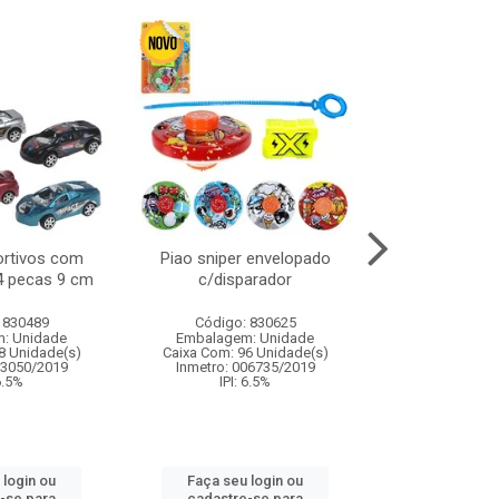
ortivos com
Piao sniper envelopado
Carro de polici
 4 pecas 9 cm
c/disparador
com controle
funco
 830489
Código: 830625
Código:
: Unidade
Embalagem: Unidade
Embalagem
8 Unidade(s)
Caixa Com: 96 Unidade(s)
Caixa Com: 2
03050/2019
Inmetro: 006735/2019
Inmetro: 12444
 6.5%
IPI: 6.5%
IPI: 
 login ou
Faça seu login ou
Faça seu 
-se para
cadastre-se para