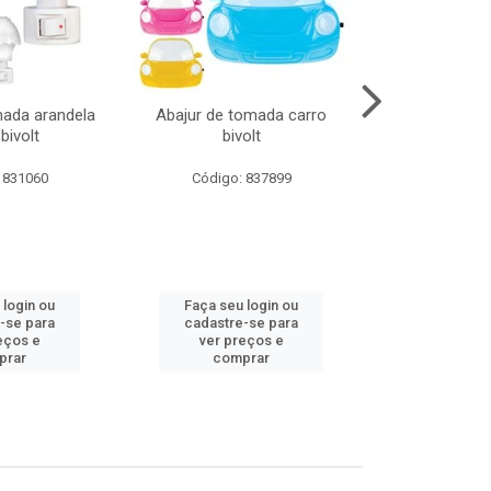
mada arandela
Abajur de tomada carro
Abajur de to
bivolt
bivolt
bivol
 831060
Código: 837899
Código:
 login ou
Faça seu login ou
Faça seu 
-se para
cadastre-se para
cadastre
eços e
ver preços e
ver pr
prar
comprar
comp