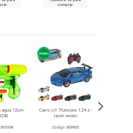
cadastre
rar.
comprar.
comp
ca agua 12cm
Carro c/r 7funcoes 1:24 z-
Abajur de tom
0240
racer seven
10cm b
 830508
Código: 838900
Código: