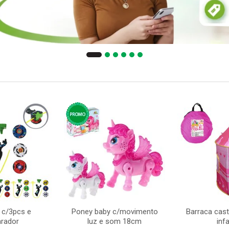
 c/3pcs e
Poney baby c/movimento
Barraca cast
arador
luz e som 18cm
infa