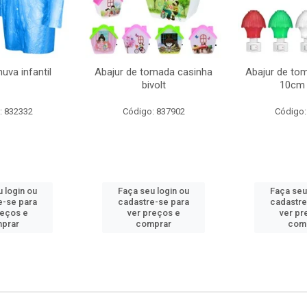
uva infantil
Abajur de tomada casinha
Abajur de to
bivolt
10cm 
: 832332
Código: 837902
Código:
 login ou
Faça seu login ou
Faça seu
e-se para
cadastre-se para
cadastre
reços e
ver preços e
ver pr
prar
comprar
com