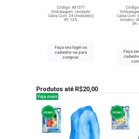
: 839355
Código: 837371
Código
m: Unidade
Embalagem: Unidade
Embalage
48 Unidade(s)
Caixa Com: 24 Unidade(s)
Caixa Com: 
BRI-0404-2023-40
IPI: 13%
Inmetro: 
: 6.5%
IPI:
Faça seu login ou
u login ou
Faça seu
cadastre-se para
e-se para
cadastr
comprar.
prar.
com
Produtos até R$20,00
Veja mais