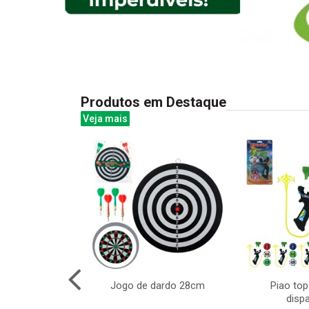
Produtos em Destaque
Veja mais
ilibrio tombou
Jogo de dardo 28cm
Piao top
ocos coloridos
disp