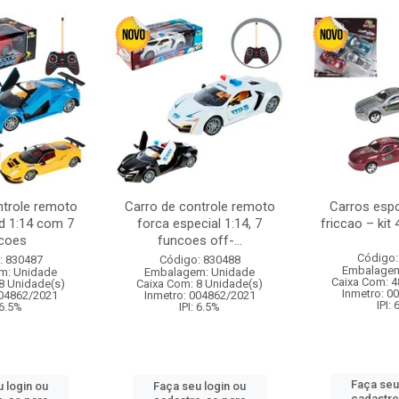
ntrole remoto
Carro de controle remoto
Carros esp
d 1:14 com 7
forca especial 1:14, 7
friccao – kit
coes
funcoes off-...
Código:
: 830487
Código: 830488
Embalagem
m: Unidade
Embalagem: Unidade
Caixa Com: 4
8 Unidade(s)
Caixa Com: 8 Unidade(s)
Inmetro: 0
004862/2021
Inmetro: 004862/2021
IPI:
 6.5%
IPI: 6.5%
Faça seu
 login ou
Faça seu login ou
cadastre