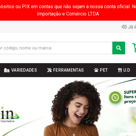
pósitos ou PIX em contas que não sejam a nossa conta oficial.
Importação e Comércio LTDA
Já é
VARIEDADES
FERRAMENTAS
PET
U.D