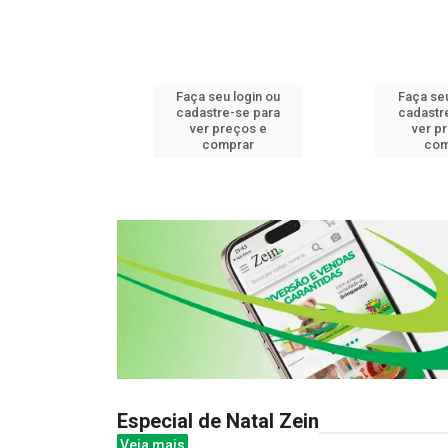
u login ou
Faça seu login ou
Faça seu
e-se para
cadastre-se para
cadastr
reços e
ver preços e
ver p
mprar
comprar
com
Especial de Natal Zein
Veja mais