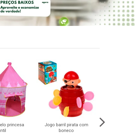
elo princesa
Jogo barril pirata com
Celular intera
ntil
boneco
com musi