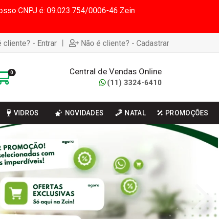
 Nosso CNPJ é: 09.023.754/0006-46 Zein
|
 cliente? - Entrar
Não é cliente? - Cadastrar
Central de Vendas Online
0
(11) 3324-6410
VIDROS
NOVIDADES
NATAL
PROMOÇÕES