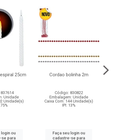
l espiral 25cm
Cordao bolinha 2m
Lata chap
 837614
Código: 830822
Código:
: Unidade
Embalagem: Unidade
Embalagem
92 Unidade(s)
Caixa Com: 144 Unidade(s)
Caixa Com: 6
9.75%
IPI: 13%
IPI: 
 login ou
Faça seu login ou
Faça seu 
-se para
cadastre-se para
cadastre