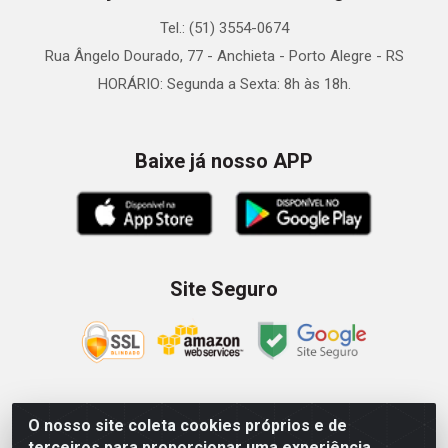
Tel.: (51) 3554-0674
Rua Ângelo Dourado, 77 - Anchieta - Porto Alegre - RS
HORÁRIO: Segunda a Sexta: 8h às 18h.
Baixe já nosso APP
Site Seguro
O nosso site coleta cookies próprios e de
Zein Importação e Comércio LTDA - Av. Senador Queiróz, 274
terceiros para proporcionar uma experiência