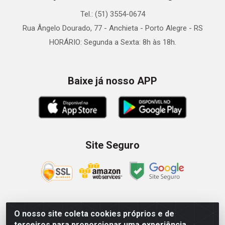
Tel.: (51) 3554-0674
Rua Ângelo Dourado, 77 - Anchieta - Porto Alegre - RS
HORÁRIO: Segunda a Sexta: 8h às 18h.
Baixe já nosso APP
Site Seguro
O nosso site coleta cookies próprios e de
Zein Importação e Comércio LTDA - Av. Senador Queiróz, 274
terceiros para proporcionar uma experiência