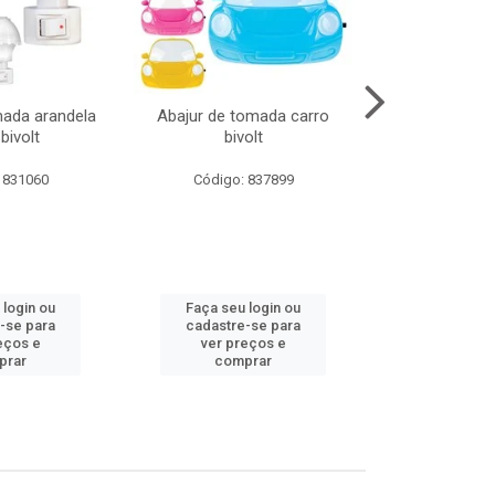
mada arandela
Abajur de tomada carro
Abajur de to
bivolt
bivolt
bivol
 831060
Código: 837899
Código:
 login ou
Faça seu login ou
Faça seu 
-se para
cadastre-se para
cadastre
eços e
ver preços e
ver pr
prar
comprar
comp