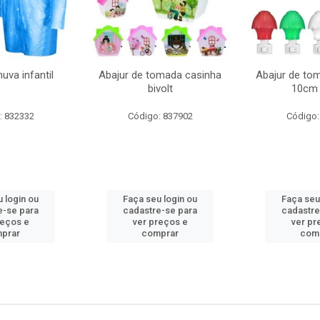
uva infantil
Abajur de tomada casinha
Abajur de to
bivolt
10cm 
: 832332
Código: 837902
Código:
 login ou
Faça seu login ou
Faça seu
e-se para
cadastre-se para
cadastre
reços e
ver preços e
ver pr
prar
comprar
com