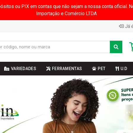
pósitos ou PIX em contas que não sejam a nossa conta oficial.
Importação e Comércio LTDA
Já é
VARIEDADES
FERRAMENTAS
PET
U.D