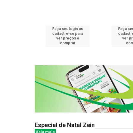
u login ou
Faça seu login ou
Faça seu
e-se para
cadastre-se para
cadastr
reços e
ver preços e
ver p
mprar
comprar
com
Especial de Natal Zein
Veja mais