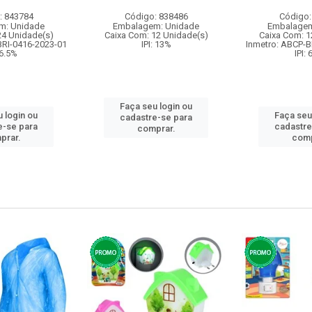
: 843784
Código: 838486
Código:
m: Unidade
Embalagem: Unidade
Embalagem
24 Unidade(s)
Caixa Com: 12 Unidade(s)
Caixa Com: 1
BRI-0416-2023-01
IPI: 13%
Inmetro: ABCP-B
 6.5%
IPI:
Faça seu login ou
 login ou
Faça seu
cadastre-se para
e-se para
cadastre
comprar.
prar.
comp