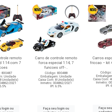
ntrole remoto
Carro de controle remoto
Carros esp
d 1:14 com 7
forca especial 1:14, 7
friccao – kit
coes
funcoes off-...
Código:
: 830487
Código: 830488
Embalagem
m: Unidade
Embalagem: Unidade
Caixa Com: 4
8 Unidade(s)
Caixa Com: 8 Unidade(s)
Inmetro: 0
004862/2021
Inmetro: 004862/2021
IPI:
 6.5%
IPI: 6.5%
Faça seu
 login ou
Faça seu login ou
cadastre