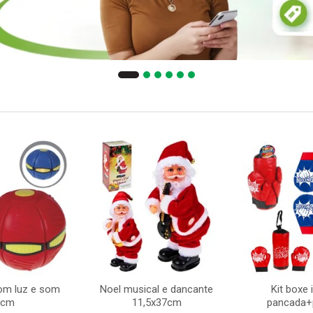
com luz e som
Noel musical e dancante
Kit boxe 
5cm
11,5x37cm
pancada+p