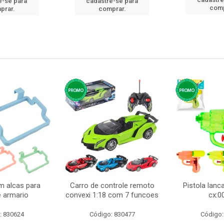
e-se para
cadastre-se para
comp
prar.
comprar.
m alcas para
Carro de controle remoto
Pistola lan
e armario
convexi 1:18 com 7 funcoes
cx:0
: 830624
Código: 830477
Código: