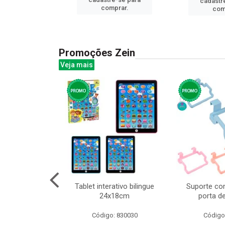
cadastr
prar.
comprar.
com
Promoções Zein
Veja mais
o interativo
Tablet interativo bilingue
Suporte co
l 17x13cm
24x18cm
porta d
: 832384
Código: 830030
Código