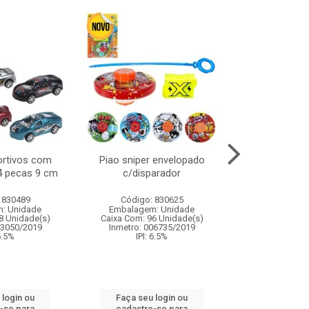
ortivos com
Piao sniper envelopado
Carro de polici
 4 pecas 9 cm
c/disparador
com controle
funco
 830489
Código: 830625
Código:
: Unidade
Embalagem: Unidade
Embalagem
8 Unidade(s)
Caixa Com: 96 Unidade(s)
Caixa Com: 2
03050/2019
Inmetro: 006735/2019
Inmetro: 12444
 6.5%
IPI: 6.5%
IPI: 
 login ou
Faça seu login ou
Faça seu 
-se para
cadastre-se para