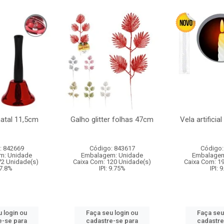
natal 11,5cm
Galho glitter folhas 47cm
Vela artificia
: 842669
Código: 843617
Código:
m: Unidade
Embalagem: Unidade
Embalagem
72 Unidade(s)
Caixa Com: 120 Unidade(s)
Caixa Com: 1
 7.8%
IPI: 9.75%
IPI: 
 login ou
Faça seu login ou
Faça seu
e-se para
cadastre-se para
cadastre