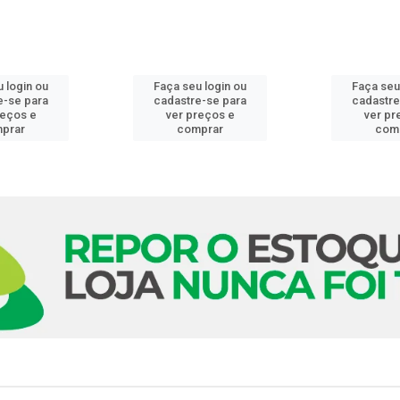
 login ou
Faça seu login ou
Faça seu
e-se para
cadastre-se para
cadastre
reços e
ver preços e
ver pr
prar
comprar
com