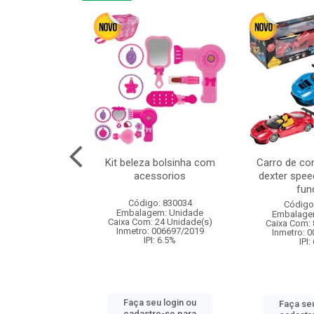
linha duo 2m
Kit beleza bolsinha com
Carro de co
acessorios
dexter spee
fun
: 830825
Código: 830034
Código
m: Unidade
Embalagem: Unidade
Embalage
144 Unidade(s)
Caixa Com: 24 Unidade(s)
Caixa Com: 
I: 13%
Inmetro: 006697/2019
Inmetro: 
IPI: 6.5%
IPI:
u login ou
Faça seu login ou
Faça seu
e-se para
cadastre-se para