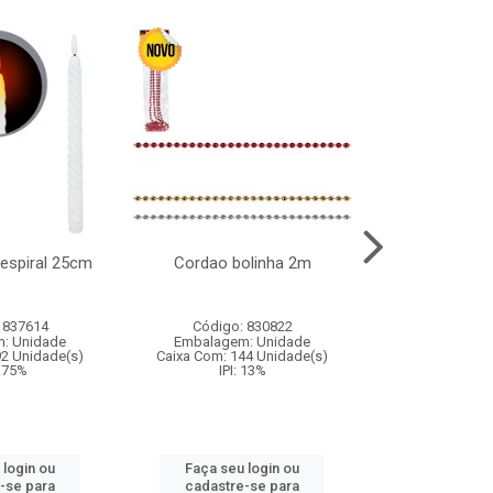
l espiral 25cm
Cordao bolinha 2m
Lata chap
 837614
Código: 830822
Código:
: Unidade
Embalagem: Unidade
Embalagem
92 Unidade(s)
Caixa Com: 144 Unidade(s)
Caixa Com: 6
9.75%
IPI: 13%
IPI: 
 login ou
Faça seu login ou
Faça seu 
-se para
cadastre-se para
cadastre