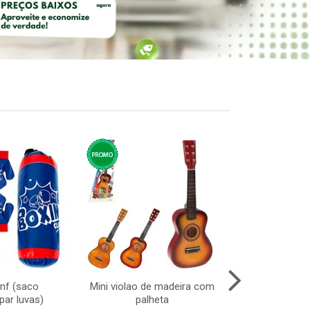
inf (saco
Mini violao de madeira com
Pisca led 100l
ar luvas)
palheta
127v 