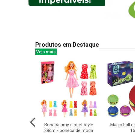
Produtos em Destaque
Veja mais
 animais baby
Boneca amy closet style
Magic ball 
28cm - boneca de moda
1