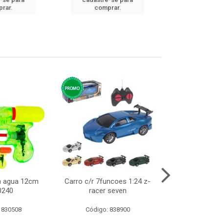
cadastre
rar.
comprar.
comp
ca agua 12cm
Carro c/r 7funcoes 1:24 z-
Abajur de tom
0240
racer seven
10cm b
 830508
Código: 838900
Código: