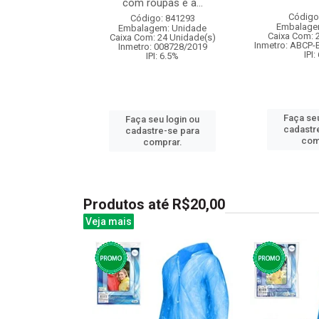
com roupas e a...
: 842173
Código
Código: 841293
m: Unidade
Embalage
Embalagem: Unidade
18 Unidade(s)
Caixa Com: 
Caixa Com: 24 Unidade(s)
005523/2020
Inmetro: ABCP-
Inmetro: 008728/2019
: 6.5%
IPI:
IPI: 6.5%
u login ou
Faça seu
Faça seu login ou
e-se para
cadastr
cadastre-se para
prar.
com
comprar.
Produtos até R$20,00
Veja mais