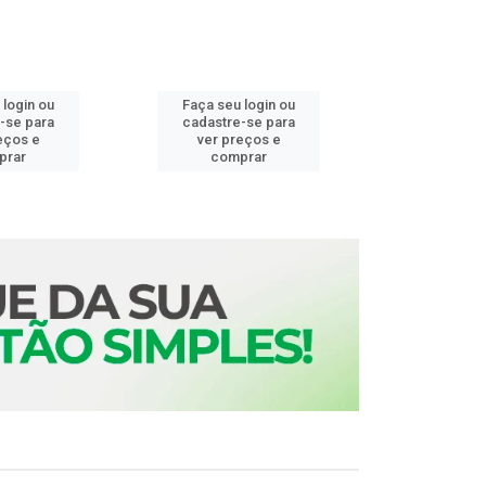
 login ou
Faça seu login ou
Faça seu 
-se para
cadastre-se para
cadastre
eços e
ver preços e
ver pr
prar
comprar
comp