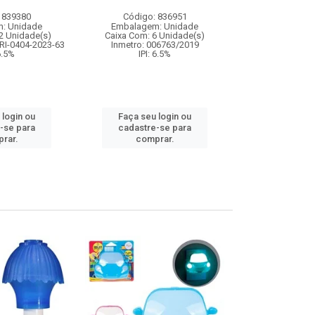
 839380
Código: 836951
Código:
: Unidade
Embalagem: Unidade
Embalagem
2 Unidade(s)
Caixa Com: 6 Unidade(s)
Caixa Com: 5
RI-0404-2023-63
Inmetro: 006763/2019
IPI: 9
 6.5%
IPI: 6.5%
Faça seu 
 login ou
Faça seu login ou
cadastre
-se para
cadastre-se para
comp
rar.
comprar.