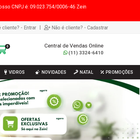
 Nosso CNPJ é: 09.023.754/0006-46 Zein
|
 cliente? - Entrar
Não é cliente? - Cadastrar
Central de Vendas Online
0
(11) 3324-6410
VIDROS
NOVIDADES
NATAL
PROMOÇÕES