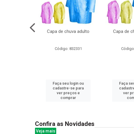
cal com oculos
Capa de chuva adulto
Capa de ch
3cm
: 844379
Código: 832331
Código
u login ou
Faça seu login ou
Faça seu
e-se para
cadastre-se para
cadastr
reços e
ver preços e
ver p
mprar
comprar
com
Confira as Novidades
Veja mais