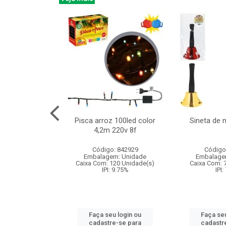
na 150led bco
Pisca arroz 100led color
Sineta de 
x40cm 220v 8f
4,2m 220v 8f
: 840985
Código: 842929
Código
m: Unidade
Embalagem: Unidade
Embalage
60 Unidade(s)
Caixa Com: 120 Unidade(s)
Caixa Com: 
: 9.75%
IPI: 9.75%
IPI:
u login ou
Faça seu login ou
Faça seu
e-se para
cadastre-se para
cadastr