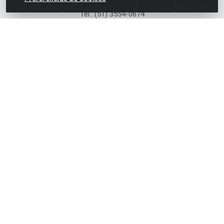
Tel.: (51) 3554-0674
Rua Ângelo Dourado, 77 - Anchieta - Porto Alegre - RS
HORÁRIO: Segunda a Sexta: 8h às 18h.
Baixe já nosso APP
Site Seguro
Zein Importação e Comércio LTDA - Av. Senador Queiróz, 274