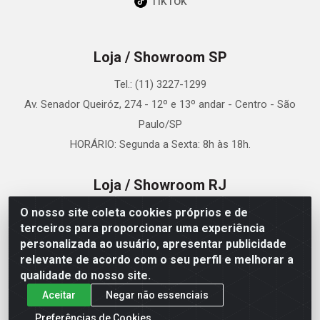
TikTok
Loja / Showroom SP
Tel.: (11) 3227-1299
Av. Senador Queiróz, 274 - 12º e 13º andar - Centro - São
Paulo/SP
HORÁRIO: Segunda a Sexta: 8h às 18h.
Loja / Showroom RJ
O nosso site coleta cookies próprios e de
Tel.: (21) 3173-3320
terceiros para proporcionar uma experiência
Rua República do Libano, 61 Sala 820 - Centro - Rio de
personalizada ao usuário, apresentar publicidade
Janeiro/RJ
relevante de acordo com o seu perfil e melhorar a
HORÁRIO: Segunda a Sexta: 8h às 18h.
qualidade do nosso site.
Aceitar
Negar não essenciais
Loja / Showroom Porto Alegre
Preferências de Cookies