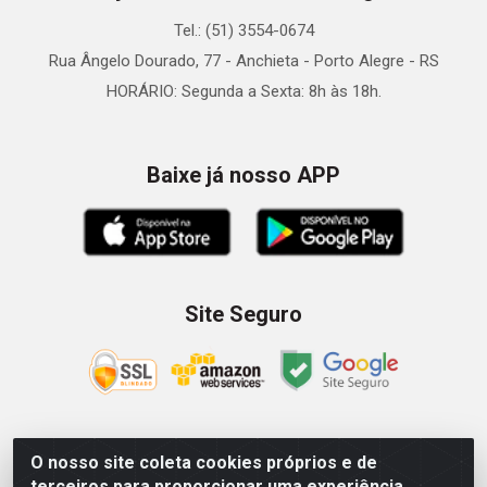
Tel.: (51) 3554-0674
Rua Ângelo Dourado, 77 - Anchieta - Porto Alegre - RS
HORÁRIO: Segunda a Sexta: 8h às 18h.
Baixe já nosso APP
Site Seguro
O nosso site coleta cookies próprios e de
Zein Importação e Comércio LTDA - Av. Senador Queiróz, 274
terceiros para proporcionar uma experiência