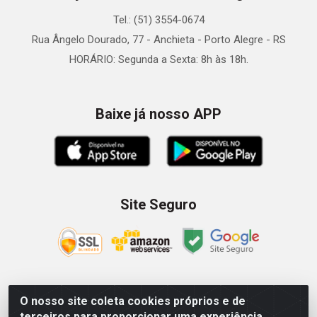
Tel.: (51) 3554-0674
Rua Ângelo Dourado, 77 - Anchieta - Porto Alegre - RS
HORÁRIO: Segunda a Sexta: 8h às 18h.
Baixe já nosso APP
Site Seguro
O nosso site coleta cookies próprios e de
Zein Importação e Comércio LTDA - Av. Senador Queiróz, 274
terceiros para proporcionar uma experiência