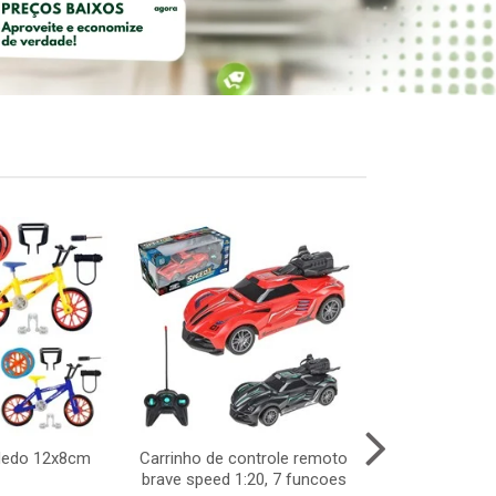
 dedo 12x8cm
Carrinho de controle remoto
Bomba autom
brave speed 1:20, 7 funcoes
galao c