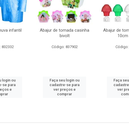
uva infantil
Abajur de tomada casinha
Abajur de to
bivolt
10cm 
: 832332
Código: 837902
Código:
 login ou
Faça seu login ou
Faça seu
e-se para
cadastre-se para
cadastre
reços e
ver preços e
ver pr
prar
comprar
com