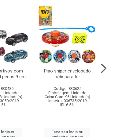
ortivos com
Piao sniper envelopado
Carro de polici
 4 pecas 9 cm
c/disparador
com controle
funco
 830489
Código: 830625
Código:
: Unidade
Embalagem: Unidade
Embalagem
8 Unidade(s)
Caixa Com: 96 Unidade(s)
Caixa Com: 2
03050/2019
Inmetro: 006735/2019
Inmetro: 12444
 6.5%
IPI: 6.5%
IPI: 
 login ou
Faça seu login ou
Faça seu 
-se para
cadastre-se para