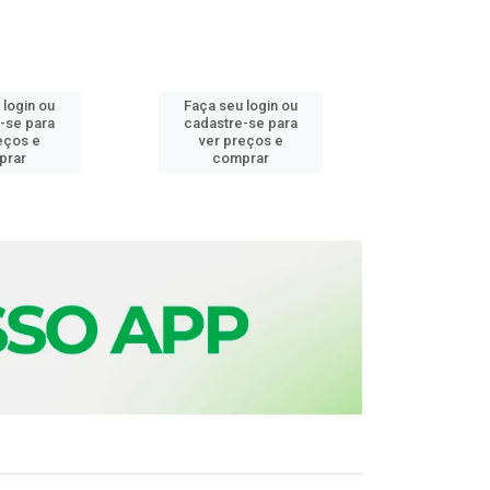
 login ou
Faça seu login ou
Faça seu 
-se para
cadastre-se para
cadastre
eços e
ver preços e
ver pr
prar
comprar
comp