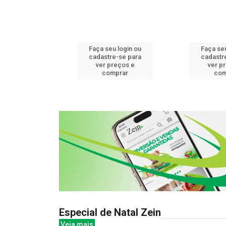
u login ou
Faça seu login ou
Faça seu
e-se para
cadastre-se para
cadastr
reços e
ver preços e
ver p
mprar
comprar
com
Especial de Natal Zein
Veja mais