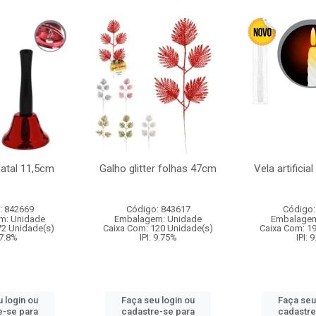
natal 11,5cm
Galho glitter folhas 47cm
Vela artificia
: 842669
Código: 843617
Código:
m: Unidade
Embalagem: Unidade
Embalagem
72 Unidade(s)
Caixa Com: 120 Unidade(s)
Caixa Com: 1
 7.8%
IPI: 9.75%
IPI: 
 login ou
Faça seu login ou
Faça seu
e-se para
cadastre-se para
cadastre