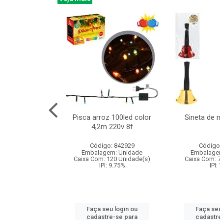
na 150led bco
Pisca arroz 100led color
Sineta de 
x40cm 220v 8f
4,2m 220v 8f
: 840985
Código: 842929
Código
m: Unidade
Embalagem: Unidade
Embalage
60 Unidade(s)
Caixa Com: 120 Unidade(s)
Caixa Com: 
: 9.75%
IPI: 9.75%
IPI:
u login ou
Faça seu login ou
Faça seu
e-se para
cadastre-se para
cadastr