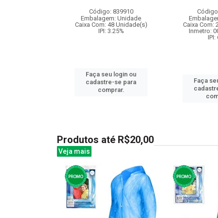
ardo...
Código: 839910
Código
: 836370
Embalagem: Unidade
Embalage
m: Unidade
Caixa Com: 48 Unidade(s)
Caixa Com: 
24 Unidade(s)
IPI: 3.25%
Inmetro: 
BRI-0404-2023-16
IPI:
: 6.5%
Faça seu login ou
Faça seu
u login ou
cadastre-se para
cadastr
e-se para
comprar.
com
prar.
Produtos até R$20,00
Veja mais