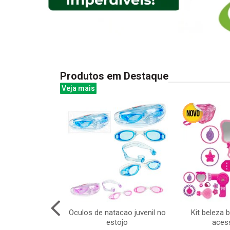
Produtos em Destaque
Veja mais
ra de ventosas
Oculos de natacao juvenil no
Kit beleza 
e precisao com
estojo
aces