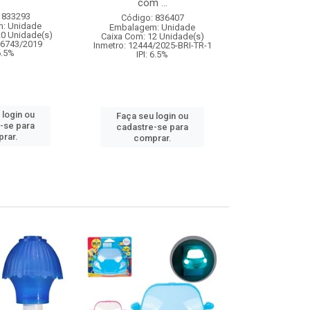
com ...
 833293
Código:
Código: 836407
: Unidade
Embalagem
Embalagem: Unidade
20 Unidade(s)
Caixa Com: 3
Caixa Com: 12 Unidade(s)
06743/2019
Inmetro: 12444/2025-BRI-TR-1
 6.5%
IPI: 6.5%
Faça seu 
cadastre
 login ou
Faça seu login ou
comp
-se para
cadastre-se para
rar.
comprar.