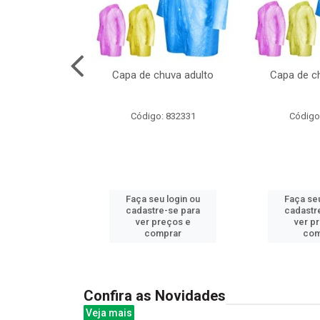
cal com oculos
Capa de chuva adulto
Capa de ch
3cm
: 844379
Código: 832331
Código
u login ou
Faça seu login ou
Faça seu
e-se para
cadastre-se para
cadastr
reços e
ver preços e
ver p
mprar
comprar
com
Confira as Novidades
Veja mais