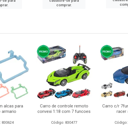
e-se para
cadastre-se para
comp
prar.
comprar.
m alcas para
Carro de controle remoto
Carro c/r 7fu
e armario
convexi 1:18 com 7 funcoes
racer
: 830624
Código: 830477
Código: