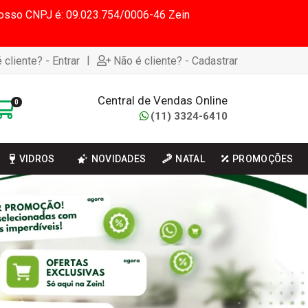
 Nosso CNPJ é: 09.023.754/0006-46 Zein
|
 cliente? - Entrar
Não é cliente? - Cadastrar
Central de Vendas Online
0
(11) 3324-6410
VIDROS
NOVIDADES
NATAL
PROMOÇÕES