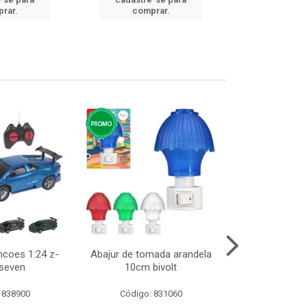
cadastre
rar.
comprar.
comp
ncoes 1:24 z-
Abajur de tomada arandela
Cesto telad
 seven
10cm bivolt
dobravel
 838900
Código: 831060
Código: