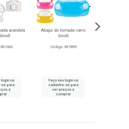
mada arandela
Abajur de tomada carro
Abajur de to
bivolt
bivolt
bivol
 831060
Código: 837899
Código:
 login ou
Faça seu login ou
Faça seu 
-se para
cadastre-se para
cadastre
eços e
ver preços e
ver pr
prar
comprar
comp