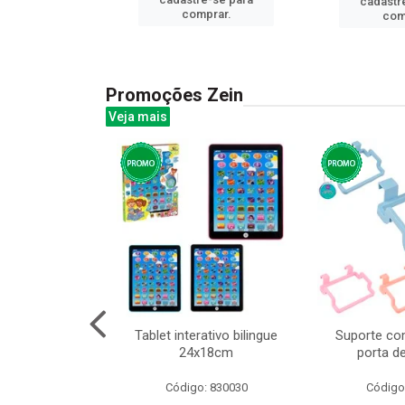
cadastr
prar.
comprar.
com
Promoções Zein
Veja mais
huva adulto
Tablet interativo bilingue
Suporte co
24x18cm
porta d
: 832331
Código: 830030
Código