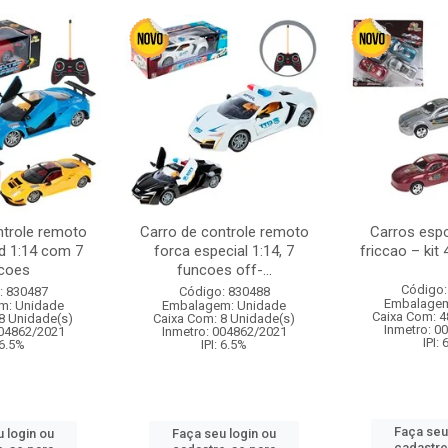
ntrole remoto
Carro de controle remoto
Carros esp
d 1:14 com 7
forca especial 1:14, 7
friccao – kit
coes
funcoes off-...
Código:
: 830487
Código: 830488
Embalagem
m: Unidade
Embalagem: Unidade
Caixa Com: 4
8 Unidade(s)
Caixa Com: 8 Unidade(s)
Inmetro: 0
004862/2021
Inmetro: 004862/2021
IPI:
 6.5%
IPI: 6.5%
Faça seu
 login ou
Faça seu login ou
cadastre