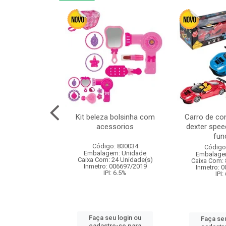
linha duo 2m
Kit beleza bolsinha com
Carro de co
acessorios
dexter spee
fun
: 830825
Código: 830034
Código
m: Unidade
Embalagem: Unidade
Embalage
144 Unidade(s)
Caixa Com: 24 Unidade(s)
Caixa Com: 
I: 13%
Inmetro: 006697/2019
Inmetro: 
IPI: 6.5%
IPI:
u login ou
Faça seu login ou
Faça seu
e-se para
cadastre-se para