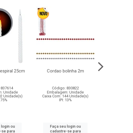
l espiral 25cm
Cordao bolinha 2m
Lata chap
 837614
Código: 830822
Código:
: Unidade
Embalagem: Unidade
Embalagem
92 Unidade(s)
Caixa Com: 144 Unidade(s)
Caixa Com: 6
9.75%
IPI: 13%
IPI: 
 login ou
Faça seu login ou
Faça seu 
-se para
cadastre-se para
cadastre