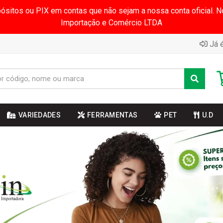
pósitos ou PIX em contas que não sejam a nossa conta oficial.
Importação e Comércio LTDA
Já é
VARIEDADES
FERRAMENTAS
PET
U.D