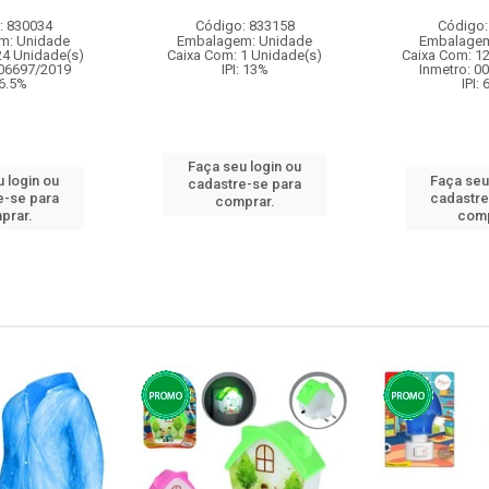
: 830034
Código: 833158
Código:
m: Unidade
Embalagem: Unidade
Embalagem
24 Unidade(s)
Caixa Com: 1 Unidade(s)
Caixa Com: 1
006697/2019
IPI: 13%
Inmetro: 0
 6.5%
IPI:
Faça seu login ou
 login ou
Faça seu
cadastre-se para
e-se para
cadastre
comprar.
prar.
comp