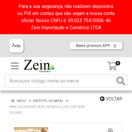
Para a sua segurança, não realizem depósitos
ou PIX em contas que não sejam a nossa conta
oficial. Nosso CNPJ é: 09.023.754/0006-46
Zein Importação e Comércio LTDA
Baixe já nosso APP
0
VOLTAR
INÍCIO
ENFEITES DE NATAL
FAM GOLDEN ENF NOEL/BONECO LUXO 23X13CM
CX:0060