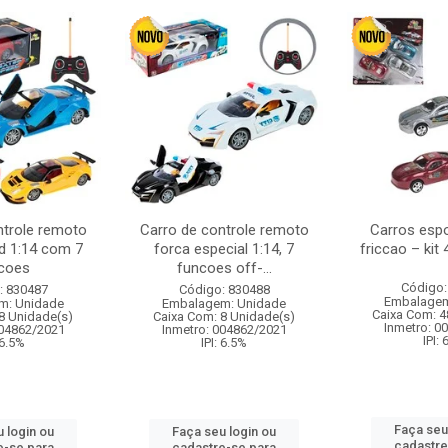
ntrole remoto
Carro de controle remoto
Carros esp
d 1:14 com 7
forca especial 1:14, 7
friccao – kit
coes
funcoes off-...
Código:
: 830487
Código: 830488
Embalagem
m: Unidade
Embalagem: Unidade
Caixa Com: 4
8 Unidade(s)
Caixa Com: 8 Unidade(s)
Inmetro: 0
004862/2021
Inmetro: 004862/2021
IPI:
 6.5%
IPI: 6.5%
Faça seu
 login ou
Faça seu login ou
cadastre
e-se para
cadastre-se para