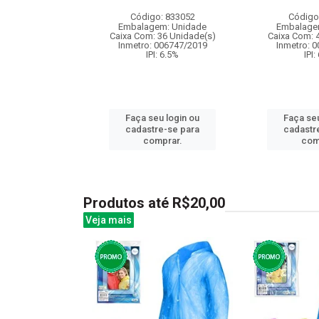
: 836398
Código: 833052
Código
m: Unidade
Embalagem: Unidade
Embalage
100 Unidade(s)
Caixa Com: 36 Unidade(s)
Caixa Com: 
BRI-0416-2023-34
Inmetro: 006747/2019
Inmetro: 
: 6.5%
IPI: 6.5%
IPI:
u login ou
Faça seu login ou
Faça seu
e-se para
cadastre-se para
cadastr
prar.
comprar.
com
Produtos até R$20,00
Veja mais