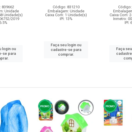
: 839662
Código: 831210
Código:
m: Unidade
Embalagem: Unidade
Embalagem
48 Unidade(s)
Caixa Com: 1 Unidade(s)
Caixa Com: 2
006752/2019
IPI: 13%
Inmetro: 0
 6.5%
IPI:
Faça seu login ou
 login ou
Faça seu
cadastre-se para
e-se para
cadastre
comprar.
prar.
comp