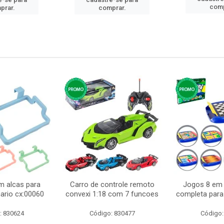
comp
prar.
comprar.
m alcas para
Carro de controle remoto
Jogos 8 em 
ario cx:00060
convexi 1:18 com 7 funcoes
completa para 
: 830624
Código: 830477
Código: