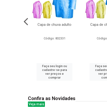
no pote c/molde
Capa de chuva adulto
Capa de ch
: 839020
Código: 832331
Código
u login ou
Faça seu login ou
Faça seu
e-se para
cadastre-se para
cadastr
reços e
ver preços e
ver p
mprar
comprar
com
Confira as Novidades
Veja mais