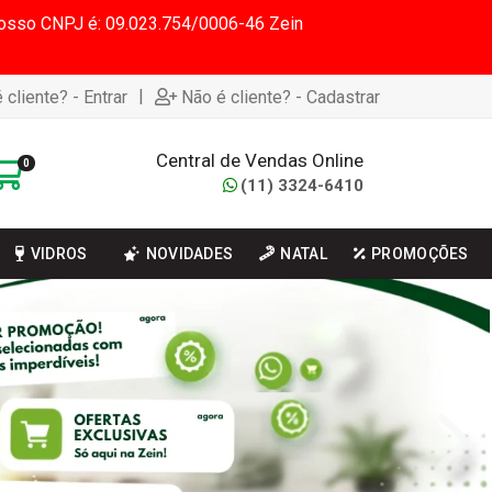
 Nosso CNPJ é: 09.023.754/0006-46 Zein
|
 cliente? - Entrar
Não é cliente? - Cadastrar
Central de Vendas Online
0
(11) 3324-6410
VIDROS
NOVIDADES
NATAL
PROMOÇÕES