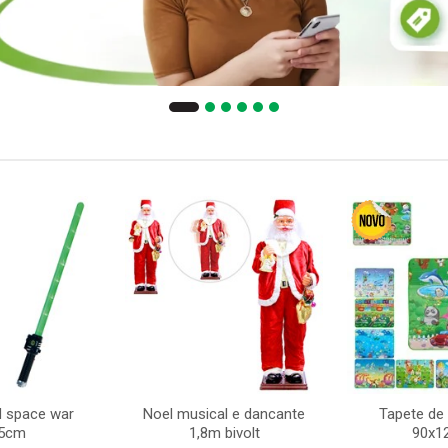
d space war
Noel musical e dancante
Tapete de 
,5cm
1,8m bivolt
90x1