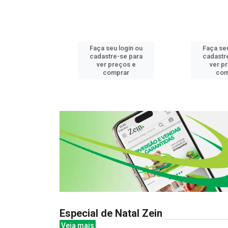
u login ou
Faça seu login ou
Faça seu
e-se para
cadastre-se para
cadastr
reços e
ver preços e
ver p
mprar
comprar
com
Especial de Natal Zein
Veja mais