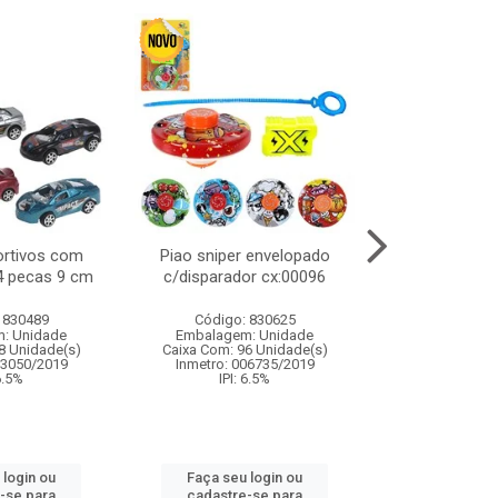
ortivos com
Piao sniper envelopado
Carro de polici
 4 pecas 9 cm
c/disparador cx:00096
com controle
funco
 830489
Código: 830625
Código:
: Unidade
Embalagem: Unidade
Embalagem
8 Unidade(s)
Caixa Com: 96 Unidade(s)
Caixa Com: 2
03050/2019
Inmetro: 006735/2019
Inmetro: 12444
 6.5%
IPI: 6.5%
IPI: 
 login ou
Faça seu login ou
Faça seu 
-se para
cadastre-se para
cadastre