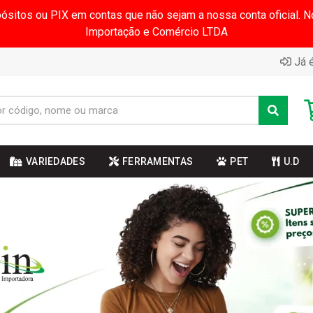
pósitos ou PIX em contas que não sejam a nossa conta oficial.
Importação e Comércio LTDA
Já é
VARIEDADES
FERRAMENTAS
PET
U.D