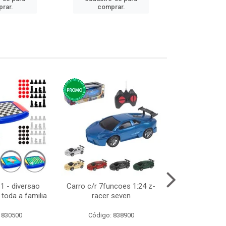
rar.
comprar.
comp
1 - diversao
Carro c/r 7funcoes 1:24 z-
Abajur de tom
toda a familia
racer seven
10cm bivol
 830500
Código: 838900
Código: