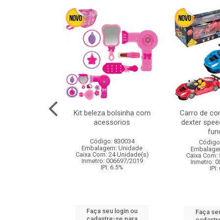
cm 6pcs cx:120
Kit beleza bolsinha com
Carro de co
acessorios
dexter spee
fun
: 830836
Código: 830034
Código
m: Unidade
Embalagem: Unidade
Embalage
120 Unidade(s)
Caixa Com: 24 Unidade(s)
Caixa Com: 
I: 13%
Inmetro: 006697/2019
Inmetro: 
IPI: 6.5%
IPI:
u login ou
Faça seu login ou
Faça seu
e-se para
cadastre-se para
cadastr