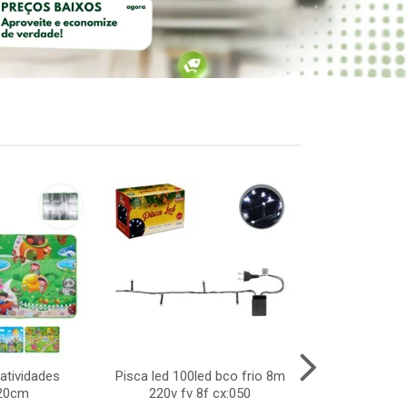
atividades
Pisca led 100led bco frio 8m
Arvore music
20cm
220v fv 8f cx:050
que fala) 21