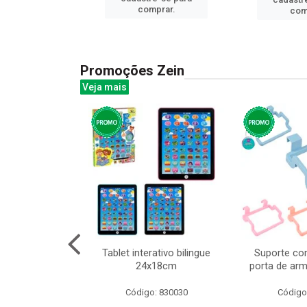
prar.
comprar.
com
Promoções Zein
Veja mais
o interativo
Tablet interativo bilingue
Suporte co
13cm cx:00048
24x18cm
porta de arm
: 832384
Código: 830030
Código