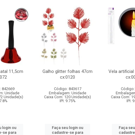
natal 11,5cm
Galho glitter folhas 47cm
Vela artificia
:072
cx:0120
cx:0
: 842669
Código: 843617
Código:
m: Unidade
Embalagem: Unidade
Embalagem
72 Unidade(s)
Caixa Com: 120 Unidade(s)
Caixa Com: 1
 7.8%
IPI: 9.75%
IPI: 
 login ou
Faça seu login ou
Faça seu
e-se para
cadastre-se para
cadastre