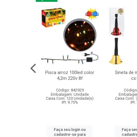
na 150led bco
Pisca arroz 100led color
Sineta de 
x40cm 220v 8f
4,2m 220v 8f
cx
:060
Código: 842929
Código
: 840985
Embalagem: Unidade
Embalage
m: Unidade
Caixa Com: 120 Unidade(s)
Caixa Com: 
60 Unidade(s)
IPI: 9.75%
IPI:
: 9.75%
Faça seu login ou
Faça seu
u login ou
cadastre-se para
cadastr
e-se para