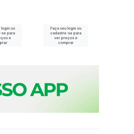
 login ou
Faça seu login ou
Faça seu 
-se para
cadastre-se para
cadastre
eços e
ver preços e
ver pr
prar
comprar
comp