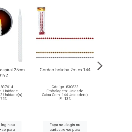
l espiral 25cm
Cordao bolinha 2m cx:144
Lata chap
0192
cx:0
 837614
Código: 830822
Código:
: Unidade
Embalagem: Unidade
Embalagem
92 Unidade(s)
Caixa Com: 144 Unidade(s)
Caixa Com: 6
9.75%
IPI: 13%
IPI: 
 login ou
Faça seu login ou
Faça seu 
-se para
cadastre-se para
cadastre