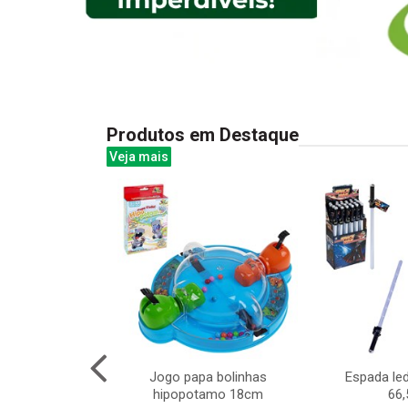
Produtos em Destaque
Veja mais
a lcd slim 8,5
Jogo papa bolinhas
Espada le
x14cm
hipopotamo 18cm
66