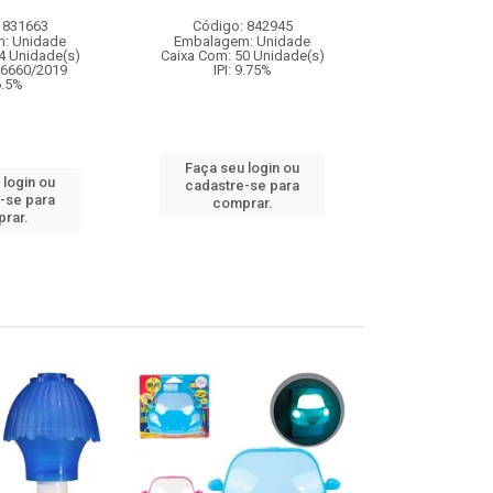
 831663
Código: 842945
Código:
: Unidade
Embalagem: Unidade
Embalagem
4 Unidade(s)
Caixa Com: 50 Unidade(s)
Caixa Com: 3
06660/2019
IPI: 9.75%
IPI: 
 6.5%
Faça seu login ou
Faça seu 
 login ou
cadastre-se para
cadastre
-se para
comprar.
comp
rar.