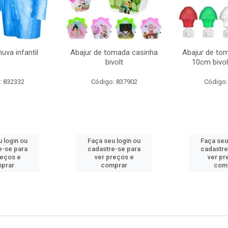
uva infantil
Abajur de tomada casinha
Abajur de to
bivolt
10cm bivol
: 832332
Código: 837902
Código:
 login ou
Faça seu login ou
Faça seu
e-se para
cadastre-se para
cadastre
reços e
ver preços e
ver pr
prar
comprar
com