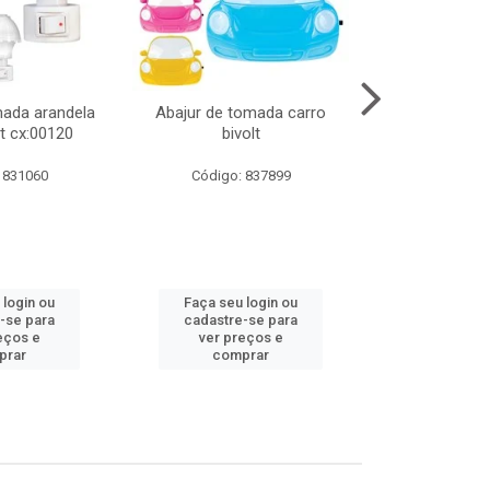
mada arandela
Abajur de tomada carro
Abajur de to
t cx:00120
bivolt
bivol
 831060
Código: 837899
Código:
 login ou
Faça seu login ou
Faça seu 
-se para
cadastre-se para
cadastre
eços e
ver preços e
ver pr
prar
comprar
comp