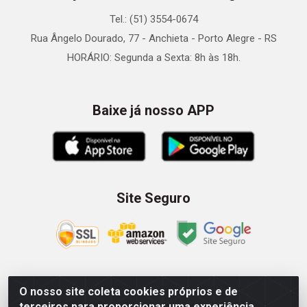
Tel.: (51) 3554-0674
Rua Ângelo Dourado, 77 - Anchieta - Porto Alegre - RS
HORÁRIO: Segunda a Sexta: 8h às 18h.
Baixe já nosso APP
Site Seguro
O nosso site coleta cookies próprios e de
Zein Importação e Comércio LTDA - Av. Senador Queiróz, 274
terceiros para proporcionar uma experiência