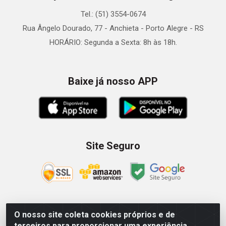
Tel.: (51) 3554-0674
Rua Ângelo Dourado, 77 - Anchieta - Porto Alegre - RS
HORÁRIO: Segunda a Sexta: 8h às 18h.
Baixe já nosso APP
Site Seguro
O nosso site coleta cookies próprios e de
Zein Importação e Comércio LTDA - Av. Senador Queiróz, 274
terceiros para proporcionar uma experiência