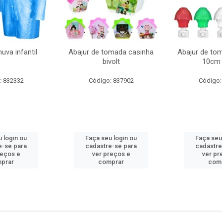
uva infantil
Abajur de tomada casinha
Abajur de to
bivolt
10cm 
: 832332
Código: 837902
Código:
 login ou
Faça seu login ou
Faça seu
e-se para
cadastre-se para
cadastre
reços e
ver preços e
ver pr
prar
comprar
com