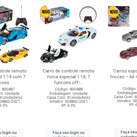
ntrole remoto
Carro de controle remoto
Carros esp
d 1:14 com 7
forca especial 1:14, 7
friccao – kit
coes
funcoes off-...
Código:
: 830487
Código: 830488
Embalagem
m: Unidade
Embalagem: Unidade
Caixa Com: 4
8 Unidade(s)
Caixa Com: 8 Unidade(s)
Inmetro: 0
004862/2021
Inmetro: 004862/2021
IPI:
 6.5%
IPI: 6.5%
Faça seu
 login ou
Faça seu login ou
cadastre