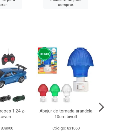
cadastre
rar.
comprar.
comp
ncoes 1:24 z-
Abajur de tomada arandela
Cesto telad
 seven
10cm bivolt
dobravel
 838900
Código: 831060
Código: