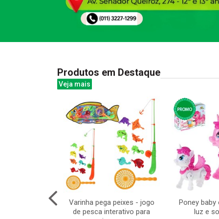
Produtos em Destaque
Veja mais
a 100led color
Varinha pega peixes - jogo
Poney baby
20v 8f
de pesca interativo para
luz e 