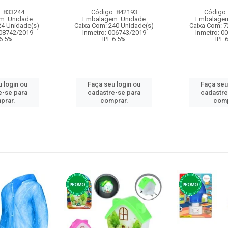
: 833244
Código: 842193
Código:
m: Unidade
Embalagem: Unidade
Embalagem
24 Unidade(s)
Caixa Com: 240 Unidade(s)
Caixa Com: 7
008742/2019
Inmetro: 006743/2019
Inmetro: 0
 6.5%
IPI: 6.5%
IPI:
 login ou
Faça seu login ou
Faça seu
e-se para
cadastre-se para
cadastre
prar.
comprar.
comp