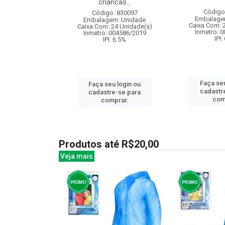
criancas...
: 841262
Código
Código: 830097
m: Unidade
Embalage
Embalagem: Unidade
60 Unidade(s)
Caixa Com: 
Caixa Com: 24 Unidade(s)
: 9.75%
Inmetro: 
Inmetro: 004586/2019
IPI:
IPI: 6.5%
u login ou
Faça seu
Faça seu login ou
e-se para
cadastr
cadastre-se para
prar.
com
comprar.
Produtos até R$20,00
Veja mais