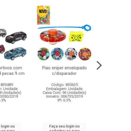
ortivos com
Piao sniper envelopado
Carro de polici
 4 pecas 9 cm
c/disparador
com controle
funco
 830489
Código: 830625
Código:
: Unidade
Embalagem: Unidade
Embalagem
8 Unidade(s)
Caixa Com: 96 Unidade(s)
Caixa Com: 2
03050/2019
Inmetro: 006735/2019
Inmetro: 12444
 6.5%
IPI: 6.5%
IPI: 
 login ou
Faça seu login ou
Faça seu 
-se para
cadastre-se para