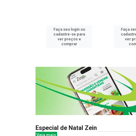
u login ou
Faça seu login ou
Faça seu
e-se para
cadastre-se para
cadastr
reços e
ver preços e
ver p
mprar
comprar
com
Especial de Natal Zein
Veja mais