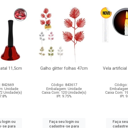
natal 11,5cm
Galho glitter folhas 47cm
Vela artificia
: 842669
Código: 843617
Código:
m: Unidade
Embalagem: Unidade
Embalagem
72 Unidade(s)
Caixa Com: 120 Unidade(s)
Caixa Com: 1
 7.8%
IPI: 9.75%
IPI: 
 login ou
Faça seu login ou
Faça seu
e-se para
cadastre-se para
cadastre