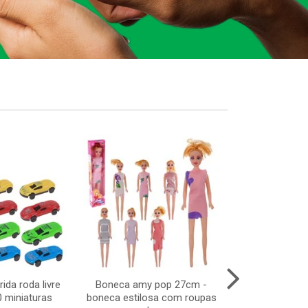
ida roda livre
Boneca amy pop 27cm -
Microfone bab
0 miniaturas
boneca estilosa com roupas
14x