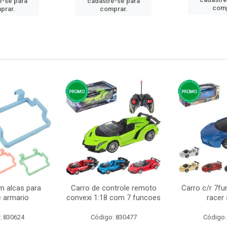
e-se para
cadastre-se para
comp
prar.
comprar.
m alcas para
Carro de controle remoto
Carro c/r 7fu
e armario
convexi 1:18 com 7 funcoes
racer
: 830624
Código: 830477
Código: