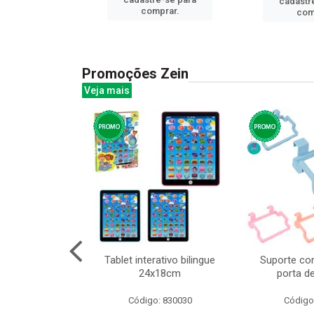
cadastr
prar.
comprar.
com
Promoções Zein
Veja mais
huva adulto
Tablet interativo bilingue
Suporte co
24x18cm
porta d
: 832331
Código: 830030
Código