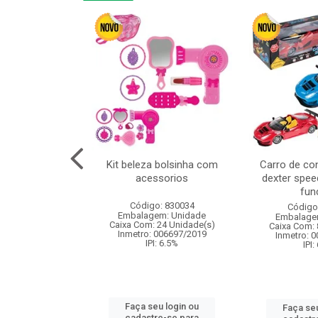
linha duo 2m
Kit beleza bolsinha com
Carro de co
acessorios
dexter spee
fun
: 830825
Código: 830034
Código
m: Unidade
Embalagem: Unidade
Embalage
144 Unidade(s)
Caixa Com: 24 Unidade(s)
Caixa Com: 
I: 13%
Inmetro: 006697/2019
Inmetro: 
IPI: 6.5%
IPI:
u login ou
Faça seu login ou
Faça seu
e-se para
cadastre-se para