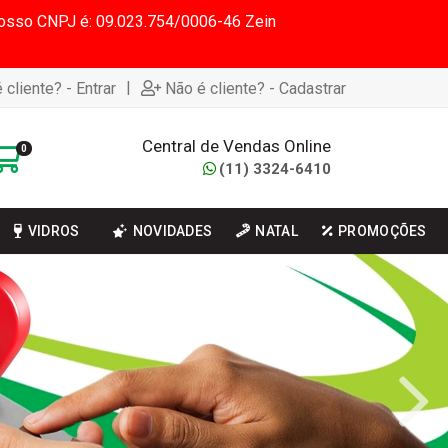
 Nosso CNPJ é: 09.023.754/0006-46 Zein
|
 cliente? - Entrar
Não é cliente? - Cadastrar
Central de Vendas Online
0
(11) 3324-6410
VIDROS
NOVIDADES
NATAL
PROMOÇÕES