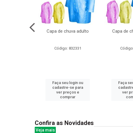
cal com oculos
Capa de chuva adulto
Capa de ch
3cm
: 844379
Código: 832331
Código
u login ou
Faça seu login ou
Faça seu
e-se para
cadastre-se para
cadastr
reços e
ver preços e
ver p
mprar
comprar
com
Confira as Novidades
Veja mais