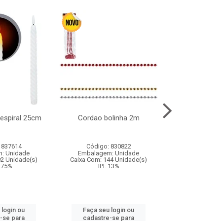
l espiral 25cm
Cordao bolinha 2m
Lata chap
 837614
Código: 830822
Código:
: Unidade
Embalagem: Unidade
Embalagem
92 Unidade(s)
Caixa Com: 144 Unidade(s)
Caixa Com: 6
9.75%
IPI: 13%
IPI: 
 login ou
Faça seu login ou
Faça seu 
-se para
cadastre-se para
cadastre