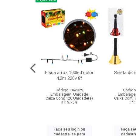
na 150led bco
Pisca arroz 100led color
Sineta de 
x40cm 220v 8f
4,2m 220v 8f
: 840985
Código: 842929
Código
m: Unidade
Embalagem: Unidade
Embalage
60 Unidade(s)
Caixa Com: 120 Unidade(s)
Caixa Com: 
: 9.75%
IPI: 9.75%
IPI:
u login ou
Faça seu login ou
Faça seu
e-se para
cadastre-se para
cadastr