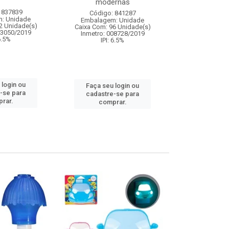
modernas
 837839
Código:
Código: 841287
: Unidade
Embalagem
Embalagem: Unidade
2 Unidade(s)
Caixa Com: 4
Caixa Com: 96 Unidade(s)
03050/2019
Inmetro: 0
Inmetro: 008728/2019
 6.5%
IPI: 
IPI: 6.5%
 login ou
Faça seu 
Faça seu login ou
-se para
cadastre
cadastre-se para
rar.
comp
comprar.