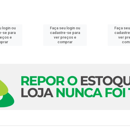
 login ou
Faça seu login ou
Faça seu
e-se para
cadastre-se para
cadastre
reços e
ver preços e
ver pr
prar
comprar
com