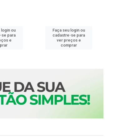
 login ou
Faça seu login ou
Faça seu 
-se para
cadastre-se para
cadastre
eços e
ver preços e
ver pr
prar
comprar
comp