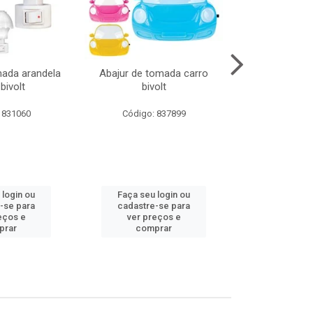
mada arandela
Abajur de tomada carro
Abajur de to
bivolt
bivolt
bivol
 831060
Código: 837899
Código:
 login ou
Faça seu login ou
Faça seu 
-se para
cadastre-se para
cadastre
eços e
ver preços e
ver pr
prar
comprar
comp