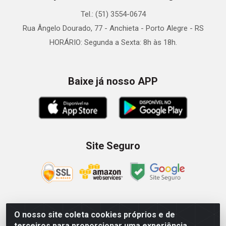
Tel.: (51) 3554-0674
Rua Ângelo Dourado, 77 - Anchieta - Porto Alegre - RS
HORÁRIO: Segunda a Sexta: 8h às 18h.
Baixe já nosso APP
Site Seguro
O nosso site coleta cookies próprios e de
Zein Importação e Comércio LTDA - Av. Senador Queiróz, 274
terceiros para proporcionar uma experiência