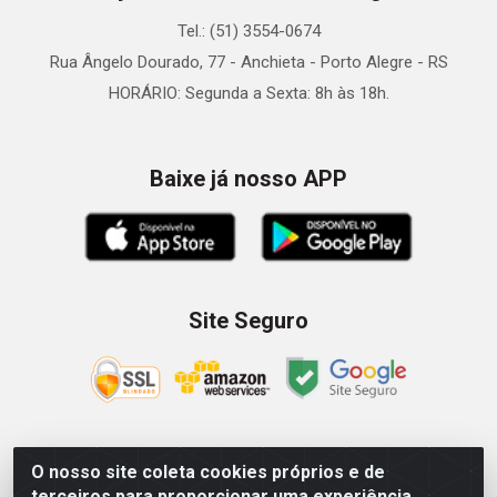
Tel.: (51) 3554-0674
Rua Ângelo Dourado, 77 - Anchieta - Porto Alegre - RS
HORÁRIO: Segunda a Sexta: 8h às 18h.
Baixe já nosso APP
Site Seguro
O nosso site coleta cookies próprios e de
Zein Importação e Comércio LTDA - Av. Senador Queiróz, 274
terceiros para proporcionar uma experiência