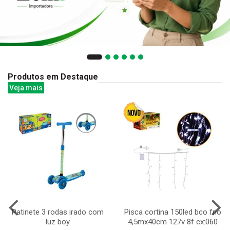
Produtos em Destaque
Veja mais
Patinete 3 rodas irado com
Pisca cortina 150led bco frio
luz boy
4,5mx40cm 127v 8f cx:060