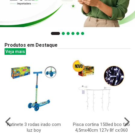
Produtos em Destaque
Veja mais
Patinete 3 rodas irado com
Pisca cortina 150led bco frio
luz boy
4,5mx40cm 127v 8f cx:060