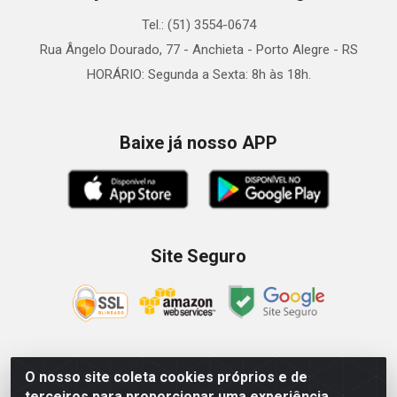
Tel.: (51) 3554-0674
Rua Ângelo Dourado, 77 - Anchieta - Porto Alegre - RS
HORÁRIO: Segunda a Sexta: 8h às 18h.
Baixe já nosso APP
Site Seguro
O nosso site coleta cookies próprios e de
Zein Importação e Comércio LTDA - Av. Senador Queiróz, 274
terceiros para proporcionar uma experiência