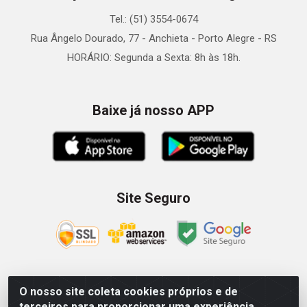
Tel.: (51) 3554-0674
Rua Ângelo Dourado, 77 - Anchieta - Porto Alegre - RS
HORÁRIO: Segunda a Sexta: 8h às 18h.
Baixe já nosso APP
Site Seguro
O nosso site coleta cookies próprios e de
Zein Importação e Comércio LTDA - Av. Senador Queiróz, 274
terceiros para proporcionar uma experiência