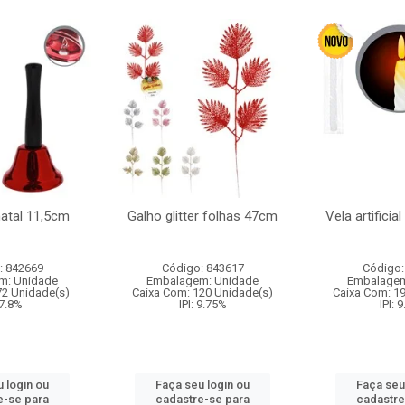
natal 11,5cm
Galho glitter folhas 47cm
Vela artificia
: 842669
Código: 843617
Código:
m: Unidade
Embalagem: Unidade
Embalagem
72 Unidade(s)
Caixa Com: 120 Unidade(s)
Caixa Com: 1
 7.8%
IPI: 9.75%
IPI: 
 login ou
Faça seu login ou
Faça seu
e-se para
cadastre-se para
cadastre