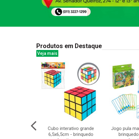
Produtos em Destaque
Veja mais
veludo 38x29cm
Cubo interativo grande
Jogo pula m
6,5x6,5cm - brinquedo
brinquedo 