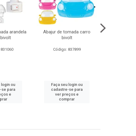
mada arandela
Abajur de tomada carro
Abajur de to
bivolt
bivolt
bivol
 831060
Código: 837899
Código:
 login ou
Faça seu login ou
Faça seu 
-se para
cadastre-se para
cadastre
eços e
ver preços e
ver pr
prar
comprar
comp