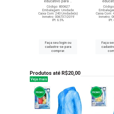
educativo para ...
educati
: 830874
Código: 830627
Código
m: Unidade
Embalagem: Unidade
Embalage
120 Unidade(s)
Caixa Com: 240 Unidade(s)
Caixa Com: 
I: 13%
Inmetro: 006737/2019
Inmetro: 
IPI: 6.5%
IPI:
u login ou
Faça seu login ou
Faça seu
e-se para
cadastre-se para
cadastr
prar.
comprar.
com
Produtos até R$20,00
Veja mais