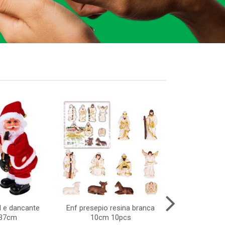
l e dancante
Enf presepio resina branca
Areia 60grs no
x37cm
10cm 10pcs