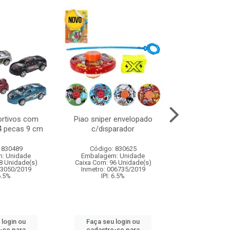
ortivos com
Piao sniper envelopado
Carro de polici
 4 pecas 9 cm
c/disparador
com controle
funco
 830489
Código: 830625
Código:
: Unidade
Embalagem: Unidade
Embalagem
8 Unidade(s)
Caixa Com: 96 Unidade(s)
Caixa Com: 2
03050/2019
Inmetro: 006735/2019
Inmetro: 12444
 6.5%
IPI: 6.5%
IPI: 
 login ou
Faça seu login ou
Faça seu 
-se para
cadastre-se para