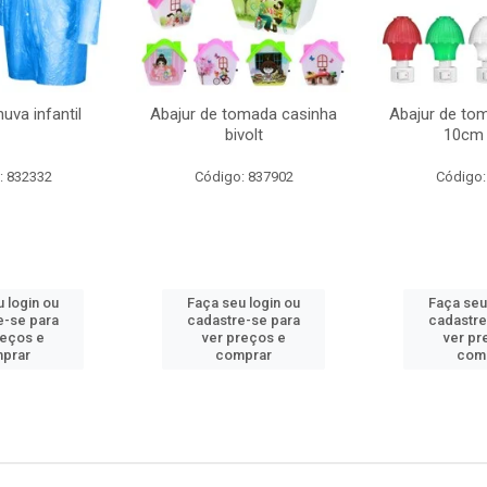
uva infantil
Abajur de tomada casinha
Abajur de to
bivolt
10cm 
: 832332
Código: 837902
Código:
 login ou
Faça seu login ou
Faça seu
e-se para
cadastre-se para
cadastre
reços e
ver preços e
ver pr
prar
comprar
com