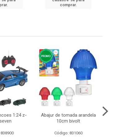
cadastre
rar.
comprar.
comp
ncoes 1:24 z-
Abajur de tomada arandela
Cesto telad
 seven
10cm bivolt
dobravel
 838900
Código: 831060
Código: