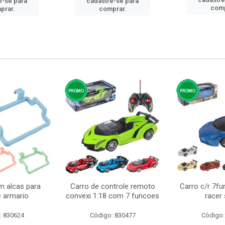
e-se para
cadastre-se para
comp
prar.
comprar.
m alcas para
Carro de controle remoto
Carro c/r 7fu
e armario
convexi 1:18 com 7 funcoes
racer
: 830624
Código: 830477
Código: