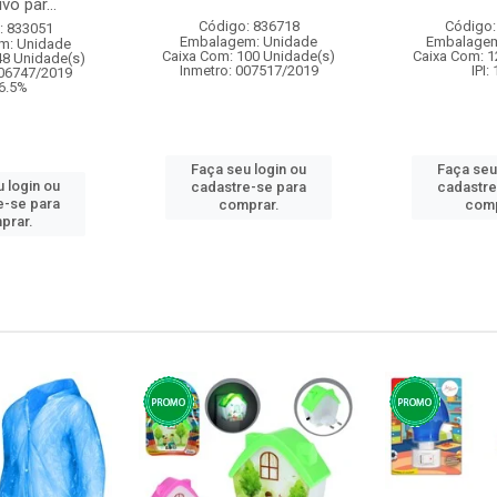
vo par...
Código: 836718
Código:
: 833051
Embalagem: Unidade
Embalagem
m: Unidade
Caixa Com: 100 Unidade(s)
Caixa Com: 1
48 Unidade(s)
Inmetro: 007517/2019
IPI:
006747/2019
 6.5%
Faça seu login ou
Faça seu
 login ou
cadastre-se para
cadastre
e-se para
comprar.
comp
prar.