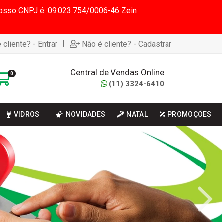
 Nosso CNPJ é: 09.023.754/0006-46 Zein
|
 cliente? - Entrar
Não é cliente? - Cadastrar
Central de Vendas Online
0
(11) 3324-6410
VIDROS
NOVIDADES
NATAL
PROMOÇÕES