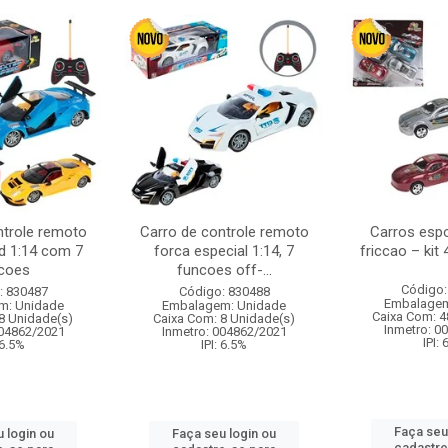
ntrole remoto
Carro de controle remoto
Carros esp
d 1:14 com 7
forca especial 1:14, 7
friccao – kit
coes
funcoes off-...
Código:
: 830487
Código: 830488
Embalagem
m: Unidade
Embalagem: Unidade
Caixa Com: 4
8 Unidade(s)
Caixa Com: 8 Unidade(s)
Inmetro: 0
004862/2021
Inmetro: 004862/2021
IPI:
 6.5%
IPI: 6.5%
Faça seu
 login ou
Faça seu login ou
cadastre