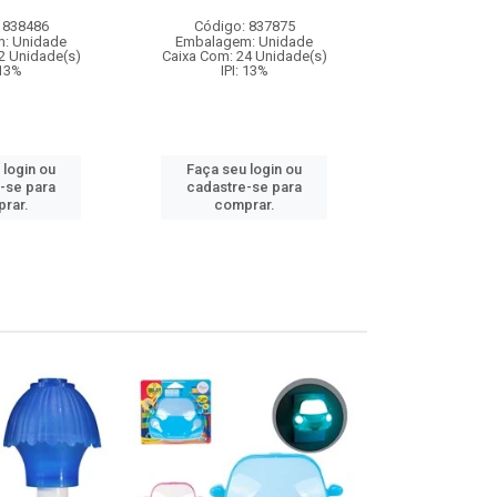
 838486
Código: 837875
Código:
: Unidade
Embalagem: Unidade
Embalagem
2 Unidade(s)
Caixa Com: 24 Unidade(s)
Caixa Com: 19
 13%
IPI: 13%
Inmetro: ABCP-B
IPI: 
 login ou
Faça seu login ou
Faça seu 
-se para
cadastre-se para
cadastre
rar.
comprar.
comp