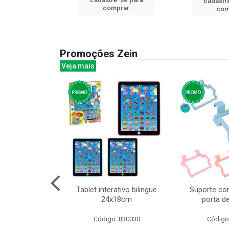
cadastr
prar.
comprar.
com
Promoções Zein
Veja mais
huva adulto
Tablet interativo bilingue
Suporte co
24x18cm
porta d
: 832331
Código: 830030
Código