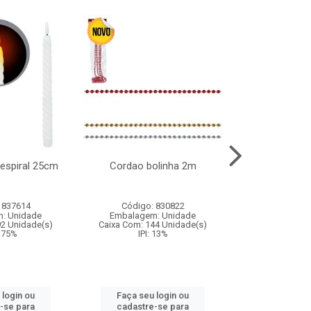
l espiral 25cm
Cordao bolinha 2m
Lata chap
 837614
Código: 830822
Código:
: Unidade
Embalagem: Unidade
Embalagem
92 Unidade(s)
Caixa Com: 144 Unidade(s)
Caixa Com: 6
9.75%
IPI: 13%
IPI: 
 login ou
Faça seu login ou
Faça seu 
-se para
cadastre-se para
cadastre