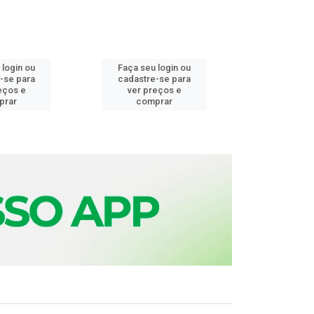
 login ou
Faça seu login ou
Faça seu 
-se para
cadastre-se para
cadastre
eços e
ver preços e
ver pr
prar
comprar
comp