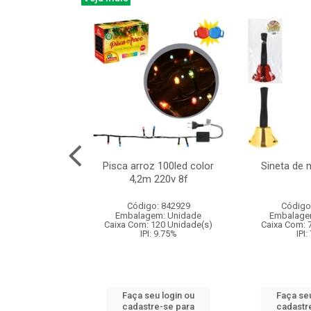
na 150led bco
Pisca arroz 100led color
Sineta de 
x40cm 220v 8f
4,2m 220v 8f
: 840985
Código: 842929
Código
m: Unidade
Embalagem: Unidade
Embalage
60 Unidade(s)
Caixa Com: 120 Unidade(s)
Caixa Com: 
: 9.75%
IPI: 9.75%
IPI:
u login ou
Faça seu login ou
Faça seu
e-se para
cadastre-se para
cadastr