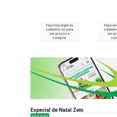
u login ou
Faça seu login ou
Faça seu
e-se para
cadastre-se para
cadastr
reços e
ver preços e
ver p
mprar
comprar
com
Especial de Natal Zein
Veja mais