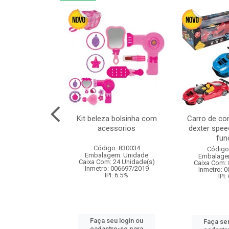
linha duo 2m
Kit beleza bolsinha com
Carro de co
acessorios
dexter spee
fun
: 830825
Código: 830034
Código
m: Unidade
Embalagem: Unidade
Embalage
144 Unidade(s)
Caixa Com: 24 Unidade(s)
Caixa Com: 
I: 13%
Inmetro: 006697/2019
Inmetro: 
IPI: 6.5%
IPI:
u login ou
Faça seu login ou
Faça seu
e-se para
cadastre-se para