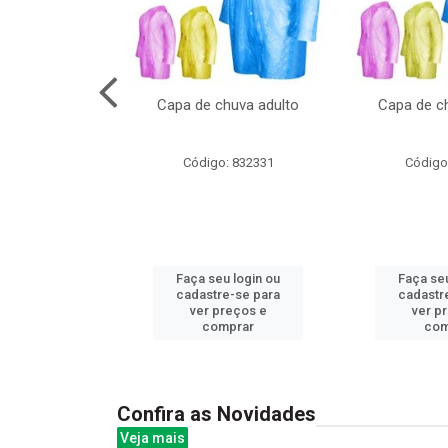
cal com oculos
Capa de chuva adulto
Capa de ch
3cm
: 844379
Código: 832331
Código
u login ou
Faça seu login ou
Faça seu
e-se para
cadastre-se para
cadastr
reços e
ver preços e
ver p
mprar
comprar
com
Confira as Novidades
Veja mais