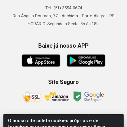
Tel.: (51) 3554-0674
Rua Ângelo Dourado, 77 - Anchieta - Porto Alegre - RS
HORÁRIO: Segunda a Sexta: 8h às 18h.
Baixe já nosso APP
Site Seguro
O nosso site coleta cookies próprios e de
Zein Importação e Comércio LTDA - Av. Senador Queiróz, 274
terceiros para proporcionar uma experiência