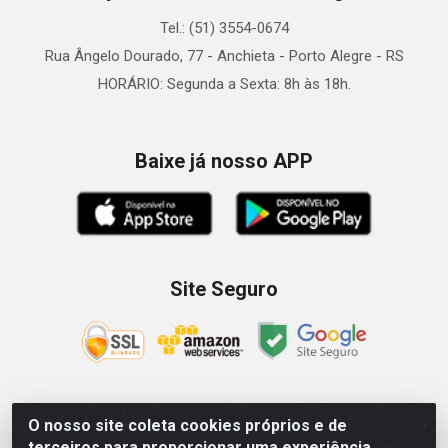
Tel.: (51) 3554-0674
Rua Ângelo Dourado, 77 - Anchieta - Porto Alegre - RS
HORÁRIO: Segunda a Sexta: 8h às 18h.
Baixe já nosso APP
Site Seguro
O nosso site coleta cookies próprios e de
Zein Importação e Comércio LTDA - Av. Senador Queiróz, 274
terceiros para proporcionar uma experiência