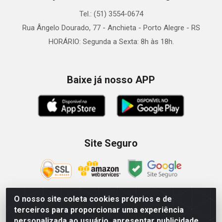
Tel.: (51) 3554-0674
Rua Ângelo Dourado, 77 - Anchieta - Porto Alegre - RS
HORÁRIO: Segunda a Sexta: 8h às 18h.
Baixe já nosso APP
Site Seguro
O nosso site coleta cookies próprios e de
terceiros para proporcionar uma experiência
Zein Importação e Comércio LTDA - Av. Senador Queiróz, 274
personalizada ao usuário, apresentar publicidade