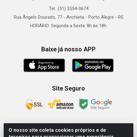
Tel.: (51) 3554-0674
Rua Ângelo Dourado, 77 - Anchieta - Porto Alegre - RS
HORÁRIO: Segunda a Sexta: 8h às 18h.
Baixe já nosso APP
Site Seguro
O nosso site coleta cookies próprios e de
Zein Importação e Comércio LTDA - Av. Senador Queiróz, 274
terceiros para proporcionar uma experiência