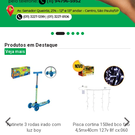
Produtos em Destaque
Veja mais
Patinete 3 rodas irado com
Pisca cortina 150led bco frio
luz boy
4,5mx40cm 127v 8f cx:060