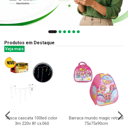
Produtos em Destaque
Veja mais
Pisca cascata 100led color
Barraca mundo magic retratil
3m 220v 8f cx:060
75x75x90cm