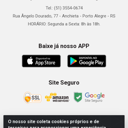
Tel.: (51) 3554-0674
Rua Ângelo Dourado, 77 - Anchieta - Porto Alegre - RS
HORÁRIO: Segunda a Sexta: 8h às 18h.
Baixe já nosso APP
Site Seguro
O nosso site coleta cookies próprios e de
Zein Importação e Comércio LTDA - Av. Senador Queiróz, 274
terceiros para proporcionar uma experiência