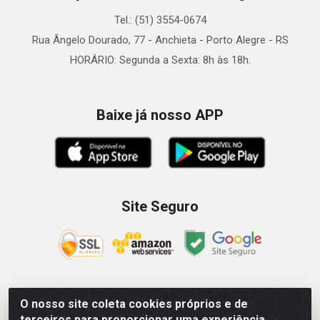
Tel.: (51) 3554-0674
Rua Ângelo Dourado, 77 - Anchieta - Porto Alegre - RS
HORÁRIO: Segunda a Sexta: 8h às 18h.
Baixe já nosso APP
Site Seguro
O nosso site coleta cookies próprios e de
Zein Importação e Comércio LTDA - Av. Senador Queiróz, 274
terceiros para proporcionar uma experiência