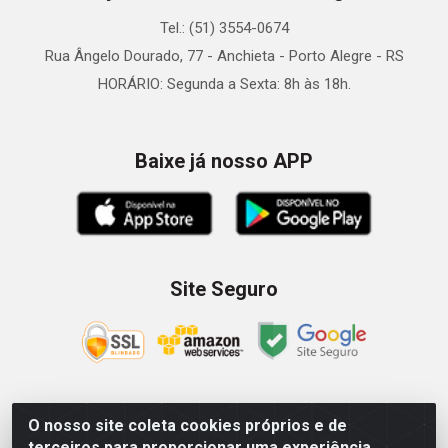
Tel.: (51) 3554-0674
Rua Ângelo Dourado, 77 - Anchieta - Porto Alegre - RS
HORÁRIO: Segunda a Sexta: 8h às 18h.
Baixe já nosso APP
Site Seguro
O nosso site coleta cookies próprios e de
Zein Importação e Comércio LTDA - Av. Senador Queiróz, 274
terceiros para proporcionar uma experiência