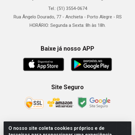
Tel.: (51) 3554-0674
Rua Ângelo Dourado, 77 - Anchieta - Porto Alegre - RS
HORÁRIO: Segunda a Sexta: 8h às 18h.
Baixe já nosso APP
Site Seguro
O nosso site coleta cookies próprios e de
Zein Importação e Comércio LTDA - Av. Senador Queiróz, 274
terceiros para proporcionar uma experiência