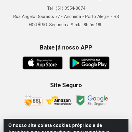
Tel.: (51) 3554-0674
Rua Ângelo Dourado, 77 - Anchieta - Porto Alegre - RS
HORÁRIO: Segunda a Sexta: 8h às 18h.
Baixe já nosso APP
Site Seguro
O nosso site coleta cookies próprios e de
Zein Importação e Comércio LTDA - Av. Senador Queiróz, 274
terceiros para proporcionar uma experiência