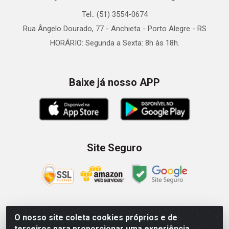
Tel.: (51) 3554-0674
Rua Ângelo Dourado, 77 - Anchieta - Porto Alegre - RS
HORÁRIO: Segunda a Sexta: 8h às 18h.
Baixe já nosso APP
Site Seguro
O nosso site coleta cookies próprios e de
Zein Importação e Comércio LTDA - Av. Senador Queiróz, 274
terceiros para proporcionar uma experiência