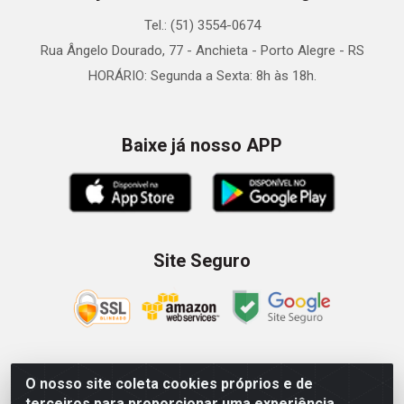
Tel.: (51) 3554-0674
Rua Ângelo Dourado, 77 - Anchieta - Porto Alegre - RS
HORÁRIO: Segunda a Sexta: 8h às 18h.
Baixe já nosso APP
Site Seguro
O nosso site coleta cookies próprios e de
Zein Importação e Comércio LTDA - Av. Senador Queiróz, 274
terceiros para proporcionar uma experiência