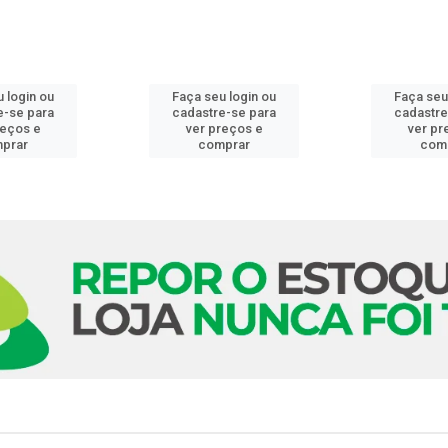
 login ou
Faça seu login ou
Faça seu
e-se para
cadastre-se para
cadastre
reços e
ver preços e
ver pr
prar
comprar
com