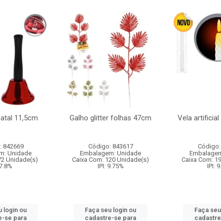
natal 11,5cm
Galho glitter folhas 47cm
Vela artificia
: 842669
Código: 843617
Código:
m: Unidade
Embalagem: Unidade
Embalagem
72 Unidade(s)
Caixa Com: 120 Unidade(s)
Caixa Com: 1
 7.8%
IPI: 9.75%
IPI: 
 login ou
Faça seu login ou
Faça seu
e-se para
cadastre-se para
cadastre