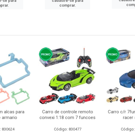
e-se para
cadastre-se para
comp
prar.
comprar.
m alcas para
Carro de controle remoto
Carro c/r 7fu
e armario
convexi 1:18 com 7 funcoes
racer
: 830624
Código: 830477
Código: