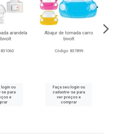
mada arandela
Abajur de tomada carro
Abajur de to
bivolt
bivolt
bivol
 831060
Código: 837899
Código:
 login ou
Faça seu login ou
Faça seu 
-se para
cadastre-se para
cadastre
eços e
ver preços e
ver pr
prar
comprar
comp