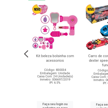
linha duo 2m
Kit beleza bolsinha com
Carro de co
acessorios
dexter spee
fun
: 830825
Código: 830034
Código
m: Unidade
Embalagem: Unidade
Embalage
144 Unidade(s)
Caixa Com: 24 Unidade(s)
Caixa Com: 
I: 13%
Inmetro: 006697/2019
Inmetro: 
IPI: 6.5%
IPI:
u login ou
Faça seu login ou
Faça seu
e-se para
cadastre-se para