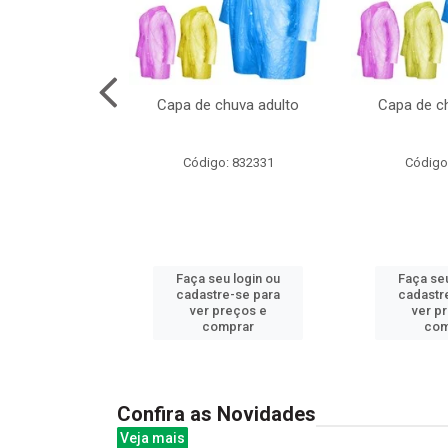
cal com oculos
Capa de chuva adulto
Capa de ch
3cm
: 844379
Código: 832331
Código
u login ou
Faça seu login ou
Faça seu
e-se para
cadastre-se para
cadastr
reços e
ver preços e
ver p
mprar
comprar
com
Confira as Novidades
Veja mais