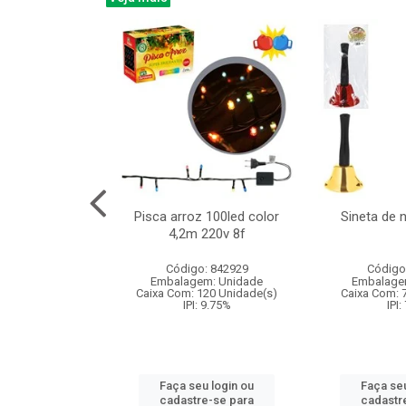
na 150led bco
Pisca arroz 100led color
Sineta de 
x40cm 220v 8f
4,2m 220v 8f
: 840985
Código: 842929
Código
m: Unidade
Embalagem: Unidade
Embalage
60 Unidade(s)
Caixa Com: 120 Unidade(s)
Caixa Com: 
: 9.75%
IPI: 9.75%
IPI:
u login ou
Faça seu login ou
Faça seu
e-se para
cadastre-se para
cadastr