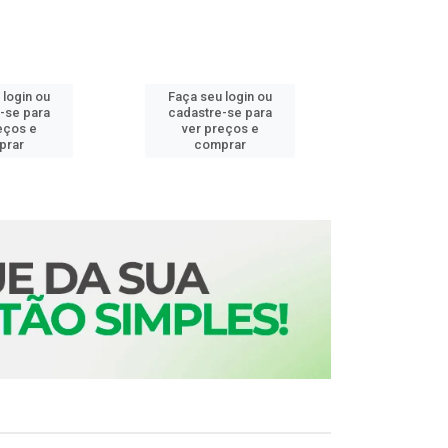
 login ou
Faça seu login ou
Faça seu 
-se para
cadastre-se para
cadastre
eços e
ver preços e
ver pr
prar
comprar
comp