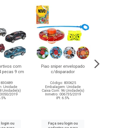
ortivos com
Piao sniper envelopado
Carro de polici
 4 pecas 9 cm
c/disparador
com controle
funco
 830489
Código: 830625
Código:
: Unidade
Embalagem: Unidade
Embalagem
8 Unidade(s)
Caixa Com: 96 Unidade(s)
Caixa Com: 2
03050/2019
Inmetro: 006735/2019
Inmetro: 12444
 6.5%
IPI: 6.5%
IPI: 
 login ou
Faça seu login ou
Faça seu 
-se para
cadastre-se para