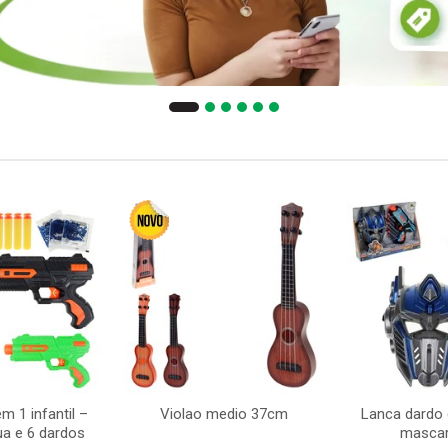
m 1 infantil –
Violao medio 37cm
Lanca dardo 
ua e 6 dardos
mascar