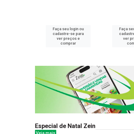
u login ou
Faça seu login ou
Faça seu
e-se para
cadastre-se para
cadastr
reços e
ver preços e
ver p
mprar
comprar
com
Especial de Natal Zein
Veja mais