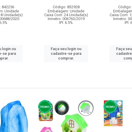
: 842256
Código: 832928
Código:
m: Unidade
Embalagem: Unidade
Embalagem
18 Unidade(s)
Caixa Com: 24 Unidade(s)
Caixa Com: 1
000688/2020
Inmetro: 006763/2019
Inmetro: 0
 6.5%
IPI: 6.5%
IPI:
 login ou
Faça seu login ou
Faça seu
e-se para
cadastre-se para
cadastre
prar.
comprar.
comp