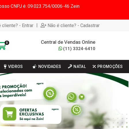
 Nosso CNPJ é: 09.023.754/0006-46 Zein
|
 cliente? - Entrar
Não é cliente? - Cadastrar
Central de Vendas Online
0
(11) 3324-6410
VIDROS
NOVIDADES
NATAL
PROMOÇÕES