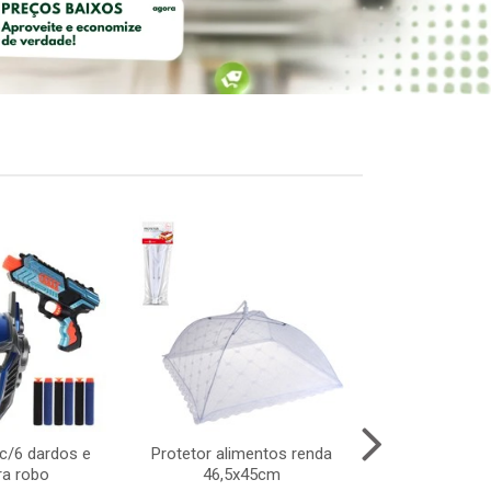
c/6 dardos e
Protetor alimentos renda
Apito meta
a robo
46,5x45cm