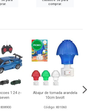
cadastre
rar.
comprar.
comp
ncoes 1:24 z-
Abajur de tomada arandela
Cesto telad
 seven
10cm bivolt
dobravel
 838900
Código: 831060
Código: