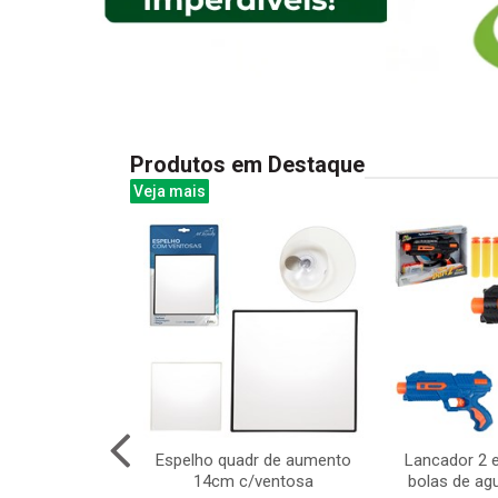
Produtos em Destaque
Veja mais
a bolinhas
Espelho quadr de aumento
Lancador 2 e
tamo 18cm
14cm c/ventosa
bolas de ag