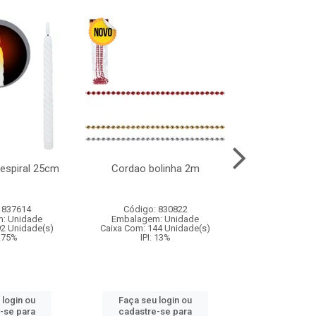
l espiral 25cm
Cordao bolinha 2m
Lata chap
 837614
Código: 830822
Código:
: Unidade
Embalagem: Unidade
Embalagem
92 Unidade(s)
Caixa Com: 144 Unidade(s)
Caixa Com: 6
9.75%
IPI: 13%
IPI: 
 login ou
Faça seu login ou
Faça seu 
-se para
cadastre-se para
cadastre