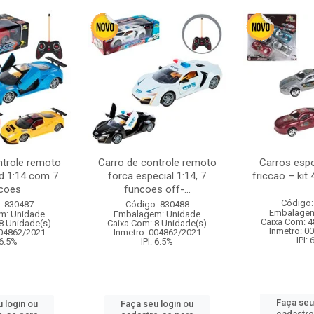
ntrole remoto
Carro de controle remoto
Carros esp
d 1:14 com 7
forca especial 1:14, 7
friccao – kit
coes
funcoes off-...
Código:
: 830487
Código: 830488
Embalagem
m: Unidade
Embalagem: Unidade
Caixa Com: 4
8 Unidade(s)
Caixa Com: 8 Unidade(s)
Inmetro: 0
004862/2021
Inmetro: 004862/2021
IPI:
 6.5%
IPI: 6.5%
Faça seu
 login ou
Faça seu login ou
cadastre