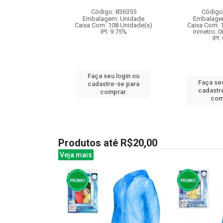
: 833052
Código: 836355
Código
m: Unidade
Embalagem: Unidade
Embalage
36 Unidade(s)
Caixa Com: 108 Unidade(s)
Caixa Com: 
006747/2019
IPI: 9.75%
Inmetro: 
: 6.5%
IPI:
Faça seu login ou
u login ou
Faça seu
cadastre-se para
e-se para
cadastr
comprar.
prar.
com
Produtos até R$20,00
Veja mais