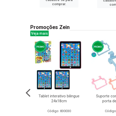
cadastr
prar.
comprar.
com
Promoções Zein
Veja mais
huva adulto
Tablet interativo bilingue
Suporte co
24x18cm
porta d
: 832331
Código: 830030
Código