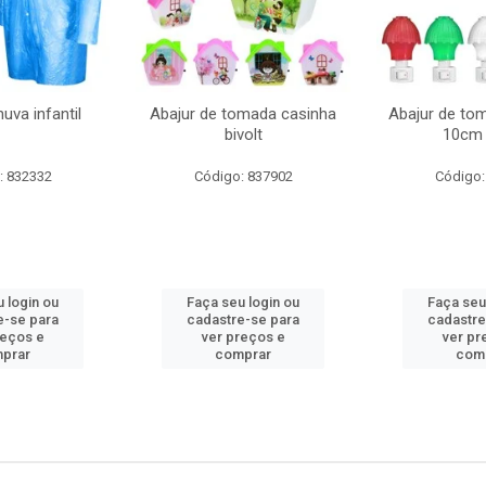
uva infantil
Abajur de tomada casinha
Abajur de to
bivolt
10cm 
: 832332
Código: 837902
Código:
 login ou
Faça seu login ou
Faça seu
e-se para
cadastre-se para
cadastre
reços e
ver preços e
ver pr
prar
comprar
com