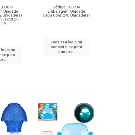
 833073
Código: 833734
Código:
: Unidade
Embalagem: Unidade
Embalagem
2 Unidade(s)
Caixa Com: 240 Unidade(s)
Caixa Com: 24
05519/2020
 6.5%
Faça seu login ou
Faça seu 
cadastre-se para
cadastre
 login ou
comprar.
comp
-se para
rar.