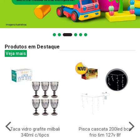
Produtos em Destaque
Veja mais
Taca vidro grafite milbali
Pisca cascata 200led bco
340ml c/6pcs
frio 6m 127v 8f