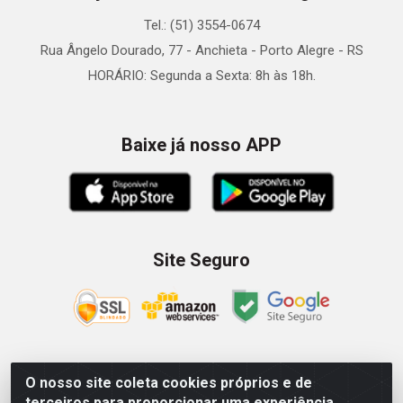
Tel.: (51) 3554-0674
Rua Ângelo Dourado, 77 - Anchieta - Porto Alegre - RS
HORÁRIO: Segunda a Sexta: 8h às 18h.
Baixe já nosso APP
Site Seguro
O nosso site coleta cookies próprios e de
Zein Importação e Comércio LTDA - Av. Senador Queiróz, 274
terceiros para proporcionar uma experiência