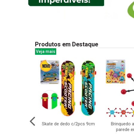
Produtos em Destaque
Veja mais
dardo 28cm
Skate de dedo c/2pcs 9cm
Brinquedo 
parede e