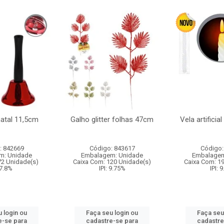
natal 11,5cm
Galho glitter folhas 47cm
Vela artificia
: 842669
Código: 843617
Código:
m: Unidade
Embalagem: Unidade
Embalagem
72 Unidade(s)
Caixa Com: 120 Unidade(s)
Caixa Com: 1
 7.8%
IPI: 9.75%
IPI: 
 login ou
Faça seu login ou
Faça seu
e-se para
cadastre-se para
cadastre