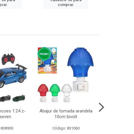
cadastre
rar.
comprar.
comp
ncoes 1:24 z-
Abajur de tomada arandela
Cesto telad
 seven
10cm bivolt
dobravel
 838900
Código: 831060
Código: