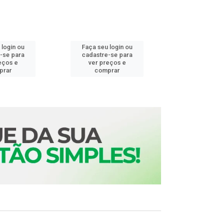
 login ou
Faça seu login ou
Faça seu 
-se para
cadastre-se para
cadastre
eços e
ver preços e
ver pr
prar
comprar
comp