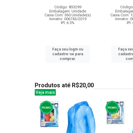
: 837371
Código: 833299
Código
m: Unidade
Embalagem: Unidade
Embalage
24 Unidade(s)
Caixa Com: 360 Unidade(s)
Caixa Com: 1
I: 13%
Inmetro: 006743/2019
Inmetro: 
IPI: 6.5%
IPI:
u login ou
Faça seu login ou
Faça seu
e-se para
cadastre-se para
cadastr
prar.
comprar.
com
Produtos até R$20,00
Veja mais