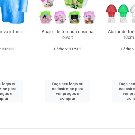
uva infantil
Abajur de tomada casinha
Abajur de to
bivolt
10cm 
: 832332
Código: 837902
Código:
 login ou
Faça seu login ou
Faça seu
e-se para
cadastre-se para
cadastre
reços e
ver preços e
ver pr
prar
comprar
com