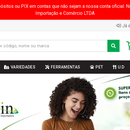
pósitos ou PIX em contas que não sejam a nossa conta oficial.
Importação e Comércio LTDA
Já é
VARIEDADES
FERRAMENTAS
PET
U.D