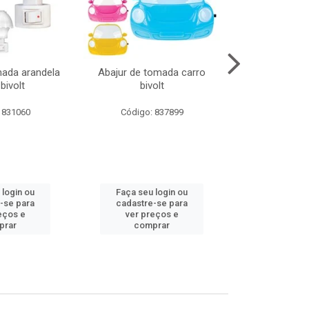
mada arandela
Abajur de tomada carro
Abajur de to
bivolt
bivolt
bivol
 831060
Código: 837899
Código:
 login ou
Faça seu login ou
Faça seu 
-se para
cadastre-se para
cadastre
eços e
ver preços e
ver pr
prar
comprar
comp