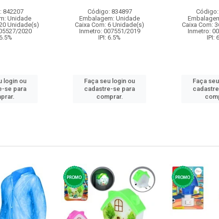
: 842207
Código: 834897
Código:
m: Unidade
Embalagem: Unidade
Embalagem
20 Unidade(s)
Caixa Com: 6 Unidade(s)
Caixa Com: 3
005527/2020
Inmetro: 007551/2019
Inmetro: 0
 6.5%
IPI: 6.5%
IPI:
 login ou
Faça seu login ou
Faça seu
e-se para
cadastre-se para
cadastre
prar.
comprar.
comp