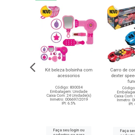
linha duo 2m
Kit beleza bolsinha com
Carro de co
acessorios
dexter spee
fun
: 830825
Código: 830034
Código
m: Unidade
Embalagem: Unidade
Embalage
144 Unidade(s)
Caixa Com: 24 Unidade(s)
Caixa Com: 
I: 13%
Inmetro: 006697/2019
Inmetro: 
IPI: 6.5%
IPI:
u login ou
Faça seu login ou
Faça seu
e-se para
cadastre-se para