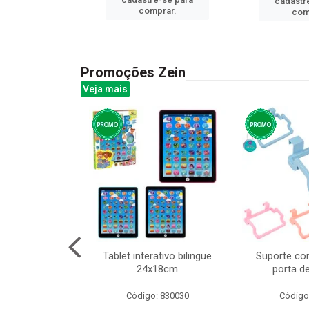
cadastr
prar.
comprar.
com
Promoções Zein
Veja mais
huva adulto
Tablet interativo bilingue
Suporte co
24x18cm
porta d
: 832331
Código: 830030
Código