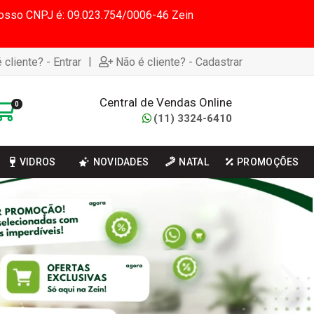
 Nosso CNPJ é: 09.023.754/0006-46 Zein
|
 cliente? - Entrar
Não é cliente? - Cadastrar
Central de Vendas Online
0
(11) 3324-6410
VIDROS
NOVIDADES
NATAL
PROMOÇÕES