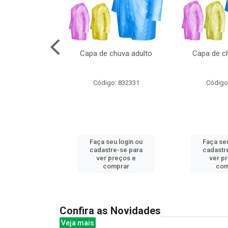
cal com oculos
Capa de chuva adulto
Capa de ch
3cm
: 844379
Código: 832331
Código
u login ou
Faça seu login ou
Faça seu
e-se para
cadastre-se para
cadastr
reços e
ver preços e
ver p
mprar
comprar
com
Confira as Novidades
Veja mais