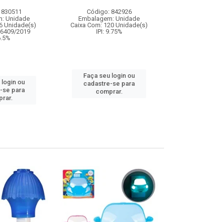
 830511
Código: 842926
Código:
: Unidade
Embalagem: Unidade
Embalagem
6 Unidade(s)
Caixa Com: 120 Unidade(s)
Caixa Com: 2
06409/2019
IPI: 9.75%
Inmetro: 0
 6.5%
IPI: 
Faça seu login ou
 login ou
Faça seu 
cadastre-se para
-se para
cadastre
comprar.
rar.
comp