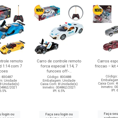
ntrole remoto
Carro de controle remoto
Carros esp
d 1:14 com 7
forca especial 1:14, 7
friccao – kit
coes
funcoes off-...
Código:
: 830487
Código: 830488
Embalagem
m: Unidade
Embalagem: Unidade
Caixa Com: 4
8 Unidade(s)
Caixa Com: 8 Unidade(s)
Inmetro: 0
004862/2021
Inmetro: 004862/2021
IPI:
 6.5%
IPI: 6.5%
Faça seu
 login ou
Faça seu login ou
cadastre