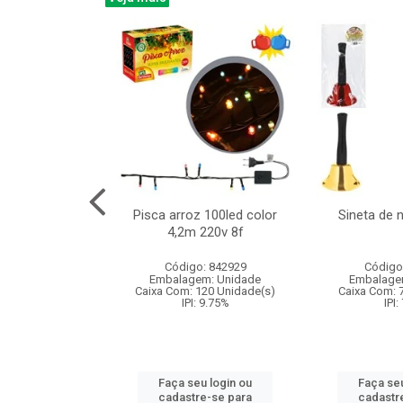
na 150led bco
Pisca arroz 100led color
Sineta de 
x40cm 220v 8f
4,2m 220v 8f
: 840985
Código: 842929
Código
m: Unidade
Embalagem: Unidade
Embalage
60 Unidade(s)
Caixa Com: 120 Unidade(s)
Caixa Com: 
: 9.75%
IPI: 9.75%
IPI:
u login ou
Faça seu login ou
Faça seu
e-se para
cadastre-se para
cadastr