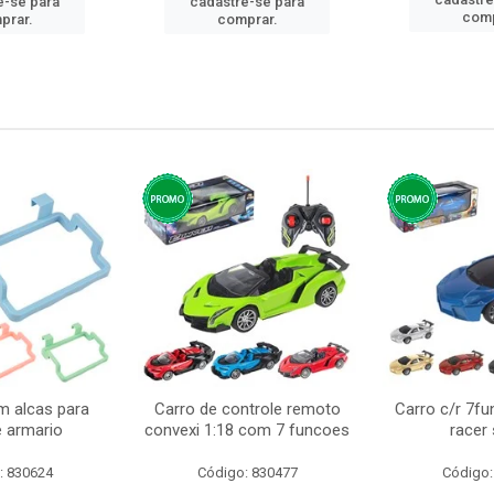
e-se para
cadastre-se para
comp
prar.
comprar.
m alcas para
Carro de controle remoto
Carro c/r 7fu
e armario
convexi 1:18 com 7 funcoes
racer
: 830624
Código: 830477
Código: