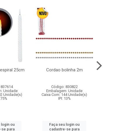
l espiral 25cm
Cordao bolinha 2m
Lata chap
 837614
Código: 830822
Código:
: Unidade
Embalagem: Unidade
Embalagem
92 Unidade(s)
Caixa Com: 144 Unidade(s)
Caixa Com: 6
9.75%
IPI: 13%
IPI: 
 login ou
Faça seu login ou
Faça seu 
-se para
cadastre-se para
cadastre