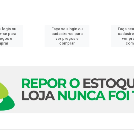
 login ou
Faça seu login ou
Faça seu
e-se para
cadastre-se para
cadastre
reços e
ver preços e
ver pr
prar
comprar
com