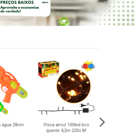
ca agua 28cm
Pisca arroz 100led bco
Kit ping pong
quente 4,2m 220v 8f
re