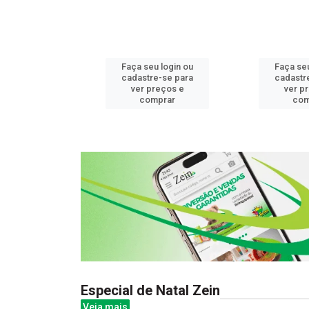
u login ou
Faça seu login ou
Faça seu
e-se para
cadastre-se para
cadastr
reços e
ver preços e
ver p
mprar
comprar
com
Especial de Natal Zein
Veja mais