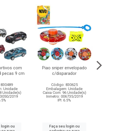
ortivos com
Piao sniper envelopado
Carro de polici
 4 pecas 9 cm
c/disparador
com controle
funco
 830489
Código: 830625
Código:
: Unidade
Embalagem: Unidade
Embalagem
8 Unidade(s)
Caixa Com: 96 Unidade(s)
Caixa Com: 2
03050/2019
Inmetro: 006735/2019
Inmetro: 12444
 6.5%
IPI: 6.5%
IPI: 
 login ou
Faça seu login ou
Faça seu 
-se para
cadastre-se para