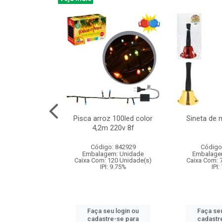
na 150led bco
Pisca arroz 100led color
Sineta de 
x40cm 220v 8f
4,2m 220v 8f
: 840985
Código: 842929
Código
m: Unidade
Embalagem: Unidade
Embalage
60 Unidade(s)
Caixa Com: 120 Unidade(s)
Caixa Com: 
: 9.75%
IPI: 9.75%
IPI:
u login ou
Faça seu login ou
Faça seu
e-se para
cadastre-se para
cadastr