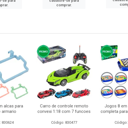
e-se para
cadastre-se para
comp
prar.
comprar.
m alcas para
Carro de controle remoto
Jogos 8 em 
e armario
convexi 1:18 com 7 funcoes
completa para 
: 830624
Código: 830477
Código: