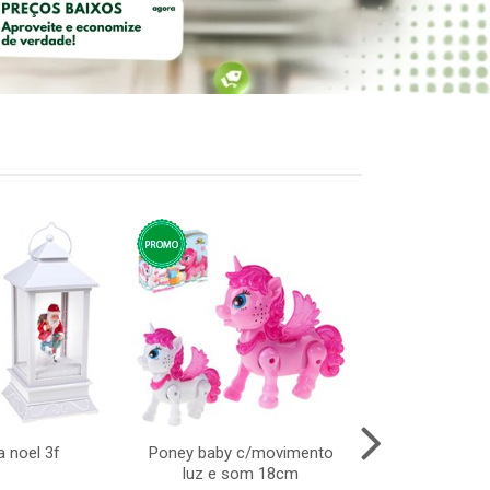
a noel 3f
Poney baby c/movimento
Brinquedo a
luz e som 18cm
parede em