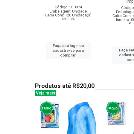
imp
: 838972
Código: 830874
Código
m: Unidade
Embalagem: Unidade
Embalage
120 Unidade(s)
Caixa Com: 120 Unidade(s)
Caixa Com: 
007708/2019
IPI: 13%
Inmetro: 
IPI:
u login ou
Faça seu login ou
Faça seu
e-se para
cadastre-se para
cadastr
prar.
comprar.
com
Produtos até R$20,00
Veja mais