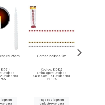
l espiral 25cm
Cordao bolinha 2m
Lata chap
 837614
Código: 830822
Código:
: Unidade
Embalagem: Unidade
Embalagem
92 Unidade(s)
Caixa Com: 144 Unidade(s)
Caixa Com: 6
9.75%
IPI: 13%
IPI: 
 login ou
Faça seu login ou
Faça seu 
-se para
cadastre-se para
cadastre