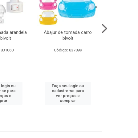
mada arandela
Abajur de tomada carro
Abajur de to
bivolt
bivolt
bivol
 831060
Código: 837899
Código:
 login ou
Faça seu login ou
Faça seu 
-se para
cadastre-se para
cadastre
eços e
ver preços e
ver pr
prar
comprar
comp