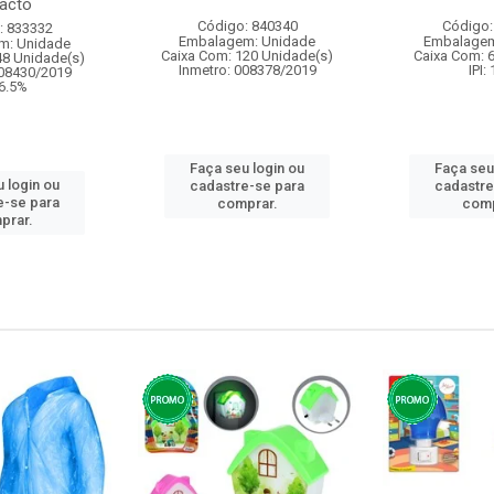
acto
Código: 840340
Código:
: 833332
Embalagem: Unidade
Embalagem
m: Unidade
Caixa Com: 120 Unidade(s)
Caixa Com: 
48 Unidade(s)
Inmetro: 008378/2019
IPI:
008430/2019
 6.5%
Faça seu login ou
Faça seu
 login ou
cadastre-se para
cadastre
e-se para
comprar.
comp
prar.