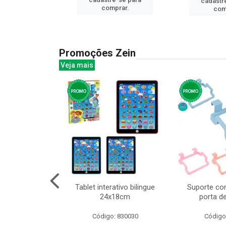
cadastr
prar.
comprar.
com
Promoções Zein
Veja mais
o interativo
Tablet interativo bilingue
Suporte co
l 17x13cm
24x18cm
porta d
: 832384
Código: 830030
Código