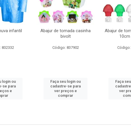
uva infantil
Abajur de tomada casinha
Abajur de to
bivolt
10cm 
: 832332
Código: 837902
Código:
 login ou
Faça seu login ou
Faça seu
e-se para
cadastre-se para
cadastre
reços e
ver preços e
ver pr
prar
comprar
com