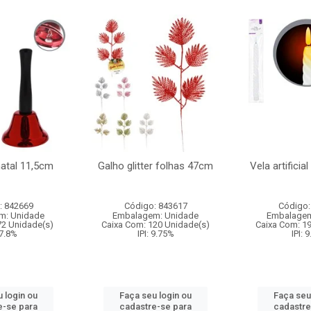
natal 11,5cm
Galho glitter folhas 47cm
Vela artificia
: 842669
Código: 843617
Código:
m: Unidade
Embalagem: Unidade
Embalagem
72 Unidade(s)
Caixa Com: 120 Unidade(s)
Caixa Com: 1
 7.8%
IPI: 9.75%
IPI: 
 login ou
Faça seu login ou
Faça seu
e-se para
cadastre-se para
cadastre