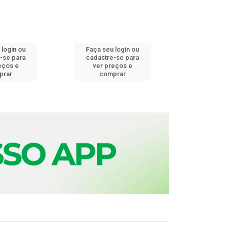
 login ou
Faça seu login ou
Faça seu 
-se para
cadastre-se para
cadastre
eços e
ver preços e
ver pr
prar
comprar
comp