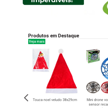
Produtos em Destaque
Veja mais
isca e apaga
Touca noel veludo 38x29cm
Mini drone vo
6pcs
sensor recar