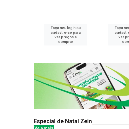
u login ou
Faça seu login ou
Faça seu
e-se para
cadastre-se para
cadastr
reços e
ver preços e
ver p
mprar
comprar
com
Especial de Natal Zein
Veja mais