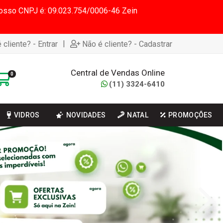
 Nosso CNPJ é: 09.023.754/0006-46 Zein
|
 cliente? - Entrar
Não é cliente? - Cadastrar
Central de Vendas Online
0
(11) 3324-6410
VIDROS
NOVIDADES
NATAL
PROMOÇÕES