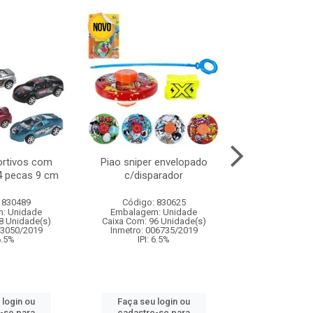
ortivos com
Piao sniper envelopado
Carro de polici
 4 pecas 9 cm
c/disparador
com controle
funco
 830489
Código: 830625
Código:
: Unidade
Embalagem: Unidade
Embalagem
8 Unidade(s)
Caixa Com: 96 Unidade(s)
Caixa Com: 2
03050/2019
Inmetro: 006735/2019
Inmetro: 12444
 6.5%
IPI: 6.5%
IPI: 
 login ou
Faça seu login ou
Faça seu 
-se para
cadastre-se para