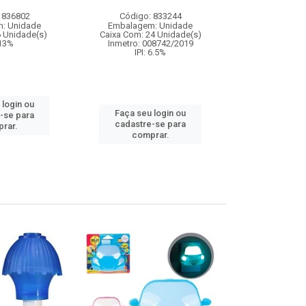
 836802
Código: 833244
Código:
: Unidade
Embalagem: Unidade
Embalagem
6 Unidade(s)
Caixa Com: 24 Unidade(s)
Caixa Com: 12
 13%
Inmetro: 008742/2019
Inmetro: 0
IPI: 6.5%
IPI: 
 login ou
Faça seu login ou
Faça seu 
-se para
cadastre-se para
cadastre
rar.
comprar.
comp