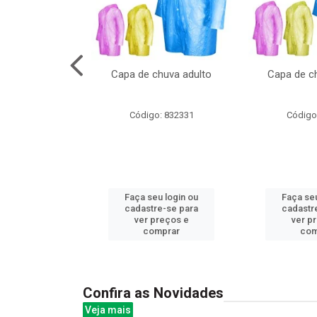
no pote c/molde
Capa de chuva adulto
Capa de ch
: 839020
Código: 832331
Código
u login ou
Faça seu login ou
Faça seu
e-se para
cadastre-se para
cadastr
reços e
ver preços e
ver p
mprar
comprar
com
Confira as Novidades
Veja mais