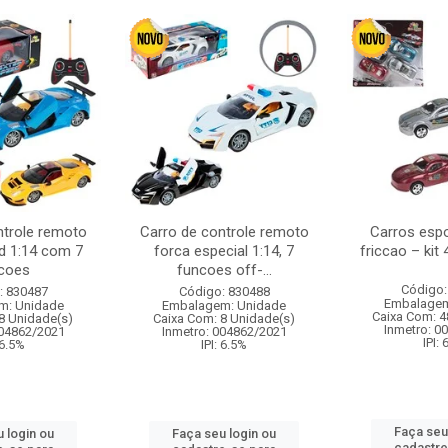
ntrole remoto
Carro de controle remoto
Carros esp
d 1:14 com 7
forca especial 1:14, 7
friccao – kit
coes
funcoes off-...
Código:
: 830487
Código: 830488
Embalagem
m: Unidade
Embalagem: Unidade
Caixa Com: 4
8 Unidade(s)
Caixa Com: 8 Unidade(s)
Inmetro: 0
004862/2021
Inmetro: 004862/2021
IPI:
 6.5%
IPI: 6.5%
Faça seu
 login ou
Faça seu login ou
cadastre