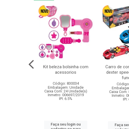
or 4cm 6pcs
Kit beleza bolsinha com
Carro de co
acessorios
dexter spee
fun
: 830836
Código: 830034
Código
m: Unidade
Embalagem: Unidade
Embalage
120 Unidade(s)
Caixa Com: 24 Unidade(s)
Caixa Com: 
I: 13%
Inmetro: 006697/2019
Inmetro: 
IPI: 6.5%
IPI:
u login ou
Faça seu login ou
Faça seu
e-se para
cadastre-se para