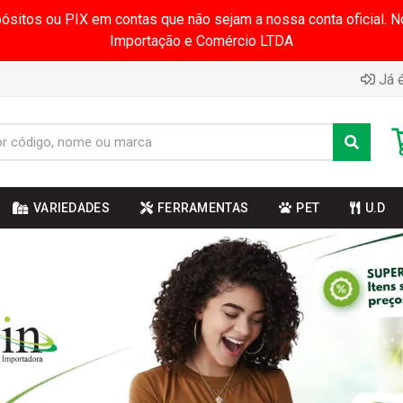
pósitos ou PIX em contas que não sejam a nossa conta oficial.
Importação e Comércio LTDA
Já é
VARIEDADES
FERRAMENTAS
PET
U.D