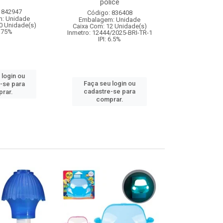
police
 842947
Código:
Código: 836408
: Unidade
Embalagem
Embalagem: Unidade
0 Unidade(s)
Caixa Com: 20
Caixa Com: 12 Unidade(s)
9.75%
Inmetro: 0
Inmetro: 12444/2025-BRI-TR-1
IPI: 6.5%
 login ou
Faça seu 
Faça seu login ou
-se para
cadastre
cadastre-se para
rar.
comp
comprar.