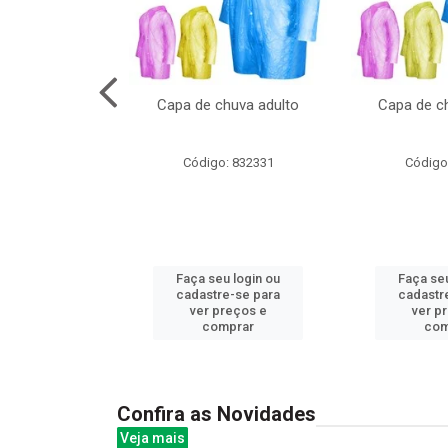
cal com oculos
Capa de chuva adulto
Capa de ch
3cm
: 844379
Código: 832331
Código
u login ou
Faça seu login ou
Faça seu
e-se para
cadastre-se para
cadastr
reços e
ver preços e
ver p
mprar
comprar
com
Confira as Novidades
Veja mais