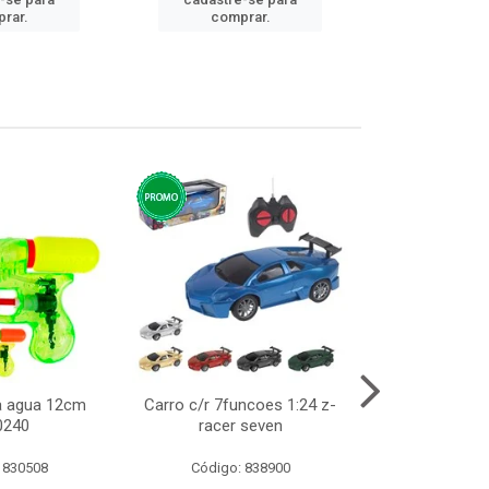
cadastre
rar.
comprar.
comp
ca agua 12cm
Carro c/r 7funcoes 1:24 z-
Abajur de tom
0240
racer seven
10cm b
 830508
Código: 838900
Código: