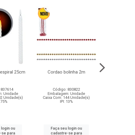
l espiral 25cm
Cordao bolinha 2m
Lata chap
 837614
Código: 830822
Código:
: Unidade
Embalagem: Unidade
Embalagem
92 Unidade(s)
Caixa Com: 144 Unidade(s)
Caixa Com: 6
9.75%
IPI: 13%
IPI: 
 login ou
Faça seu login ou
Faça seu 
-se para
cadastre-se para
cadastre