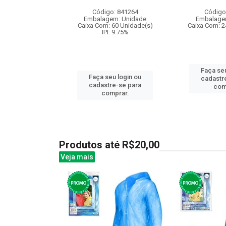
: 830603
Código: 841264
Código
m: Unidade
Embalagem: Unidade
Embalage
36 Unidade(s)
Caixa Com: 60 Unidade(s)
Caixa Com: 2
IPI: 9.75%
u login ou
Faça seu
Faça seu login ou
e-se para
cadastr
cadastre-se para
prar.
com
comprar.
Produtos até R$20,00
Veja mais