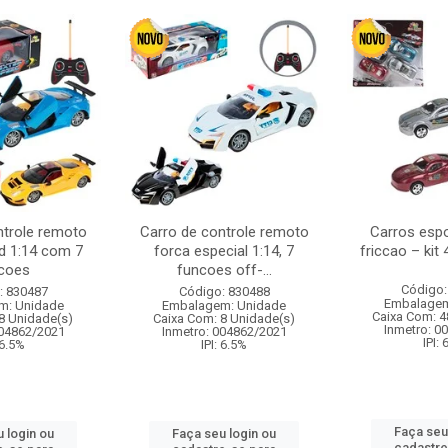
ntrole remoto
Carro de controle remoto
Carros esp
d 1:14 com 7
forca especial 1:14, 7
friccao – kit
coes
funcoes off-...
Código:
: 830487
Código: 830488
Embalagem
m: Unidade
Embalagem: Unidade
Caixa Com: 4
8 Unidade(s)
Caixa Com: 8 Unidade(s)
Inmetro: 0
004862/2021
Inmetro: 004862/2021
IPI:
 6.5%
IPI: 6.5%
Faça seu
 login ou
Faça seu login ou
cadastre