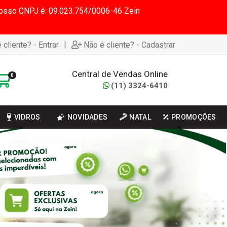
 Nosso CNPJ é: 09.023.754/0006-46 Zein
|
 cliente? - Entrar
Não é cliente? - Cadastrar
Central de Vendas Online
0
(11) 3324-6410
VIDROS
NOVIDADES
NATAL
PROMOÇÕES