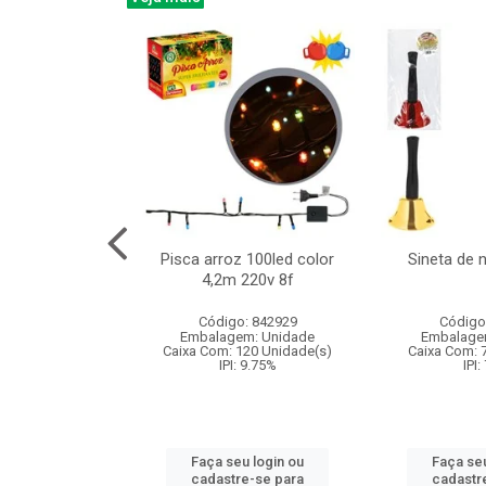
na 150led bco
Pisca arroz 100led color
Sineta de 
x40cm 220v 8f
4,2m 220v 8f
: 840985
Código: 842929
Código
m: Unidade
Embalagem: Unidade
Embalage
60 Unidade(s)
Caixa Com: 120 Unidade(s)
Caixa Com: 
: 9.75%
IPI: 9.75%
IPI:
u login ou
Faça seu login ou
Faça seu
e-se para
cadastre-se para
cadastr