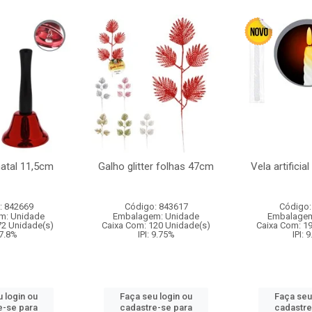
natal 11,5cm
Galho glitter folhas 47cm
Vela artificia
: 842669
Código: 843617
Código:
m: Unidade
Embalagem: Unidade
Embalagem
72 Unidade(s)
Caixa Com: 120 Unidade(s)
Caixa Com: 1
 7.8%
IPI: 9.75%
IPI: 
 login ou
Faça seu login ou
Faça seu
e-se para
cadastre-se para
cadastre