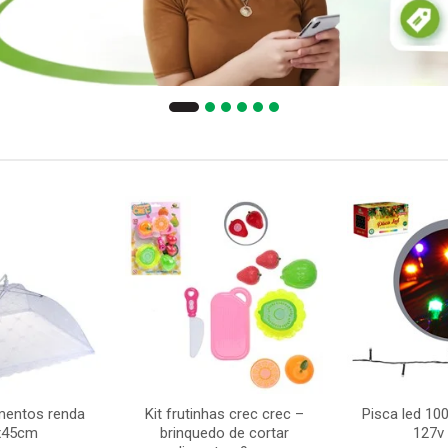
imentos renda
Kit frutinhas crec crec –
Pisca led 10
x45cm
brinquedo de cortar
127v 