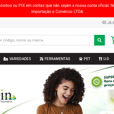
pósitos ou PIX em contas que não sejam a nossa conta oficial.
Importação e Comércio LTDA
Já é
VARIEDADES
FERRAMENTAS
PET
U.D