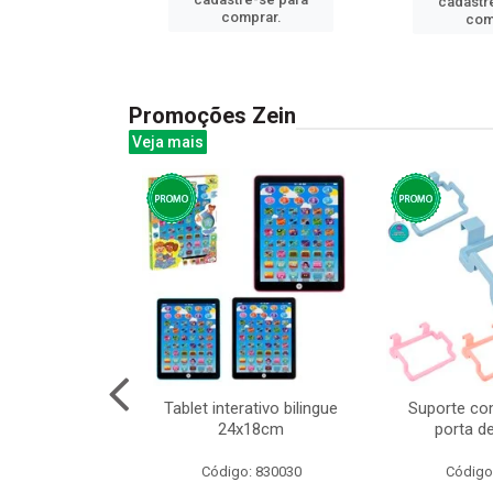
cadastr
prar.
comprar.
com
Promoções Zein
Veja mais
o interativo
Tablet interativo bilingue
Suporte co
l 17x13cm
24x18cm
porta d
: 832384
Código: 830030
Código