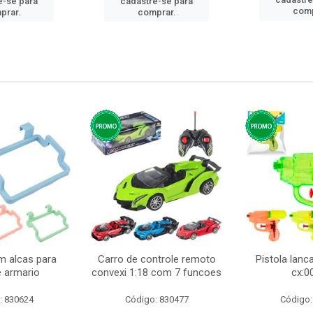
e-se para
cadastre-se para
comp
prar.
comprar.
m alcas para
Carro de controle remoto
Pistola lan
e armario
convexi 1:18 com 7 funcoes
cx:0
: 830624
Código: 830477
Código: