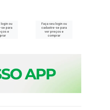
 login ou
Faça seu login ou
Faça seu 
-se para
cadastre-se para
cadastre
eços e
ver preços e
ver pr
prar
comprar
comp