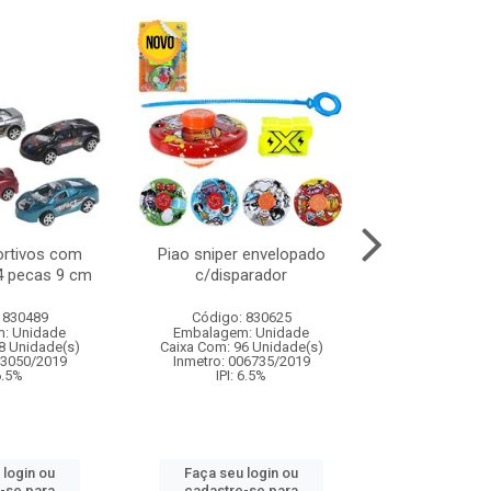
ortivos com
Piao sniper envelopado
Carro de polici
 4 pecas 9 cm
c/disparador
com controle
funco
 830489
Código: 830625
Código:
: Unidade
Embalagem: Unidade
Embalagem
8 Unidade(s)
Caixa Com: 96 Unidade(s)
Caixa Com: 2
03050/2019
Inmetro: 006735/2019
Inmetro: 12444
 6.5%
IPI: 6.5%
IPI: 
 login ou
Faça seu login ou
Faça seu 
-se para
cadastre-se para