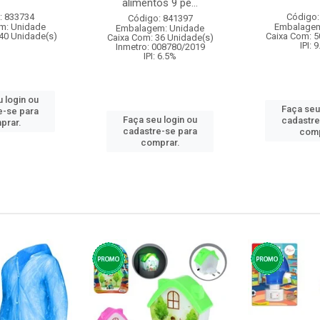
alimentos 9 pe...
: 833734
Código:
Código: 841397
m: Unidade
Embalagem
Embalagem: Unidade
40 Unidade(s)
Caixa Com: 5
Caixa Com: 36 Unidade(s)
IPI: 
Inmetro: 008780/2019
IPI: 6.5%
 login ou
Faça seu
e-se para
Faça seu login ou
cadastre
prar.
cadastre-se para
comp
comprar.