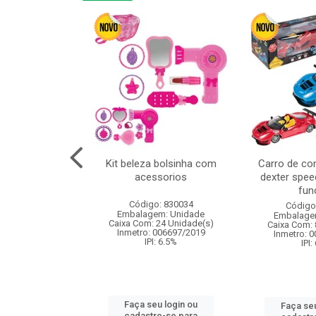
linha duo 2m
Kit beleza bolsinha com
Carro de co
acessorios
dexter spee
fun
: 830825
Código: 830034
Código
m: Unidade
Embalagem: Unidade
Embalage
144 Unidade(s)
Caixa Com: 24 Unidade(s)
Caixa Com: 
I: 13%
Inmetro: 006697/2019
Inmetro: 
IPI: 6.5%
IPI:
u login ou
Faça seu login ou
Faça seu
e-se para
cadastre-se para