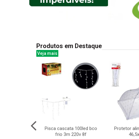
Produtos em Destaque
Veja mais
omatica para
Pisca cascata 100led bco
Protetor al
 com usb
frio 3m 220v 8f
46,5