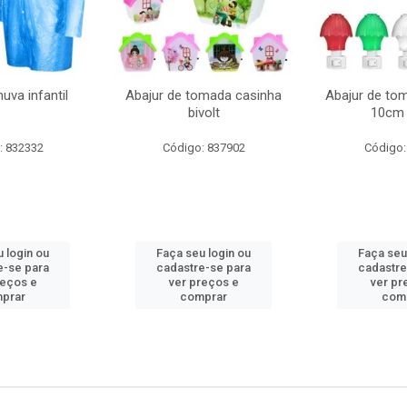
uva infantil
Abajur de tomada casinha
Abajur de to
bivolt
10cm 
: 832332
Código: 837902
Código:
 login ou
Faça seu login ou
Faça seu
e-se para
cadastre-se para
cadastre
reços e
ver preços e
ver pr
prar
comprar
com