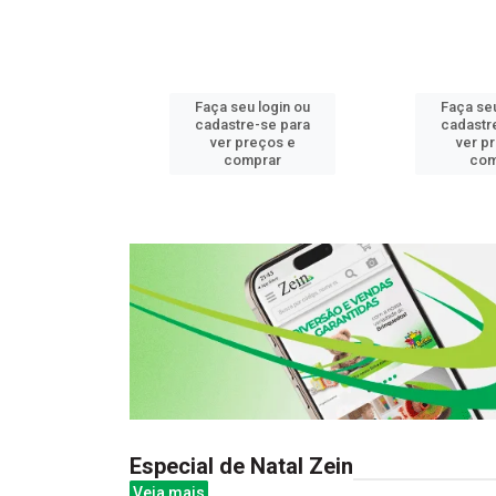
u login ou
Faça seu login ou
Faça seu
e-se para
cadastre-se para
cadastr
reços e
ver preços e
ver p
mprar
comprar
com
Especial de Natal Zein
Veja mais