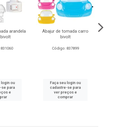
mada arandela
Abajur de tomada carro
Abajur de to
bivolt
bivolt
bivol
 831060
Código: 837899
Código:
 login ou
Faça seu login ou
Faça seu 
-se para
cadastre-se para
cadastre
eços e
ver preços e
ver pr
prar
comprar
comp