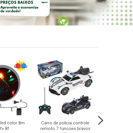
0led color 8m
Carro de policia controle
Bola colo
fv 8f
remoto 7 funcoes bravox