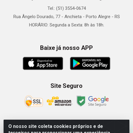
Tel.: (51) 3554-0674
Rua Ângelo Dourado, 77 - Anchieta - Porto Alegre - RS
HORÁRIO: Segunda a Sexta: 8h às 18h.
Baixe já nosso APP
Site Seguro
O nosso site coleta cookies próprios e de
Zein Importação e Comércio LTDA - Av. Senador Queiróz, 274
terceiros para proporcionar uma experiência