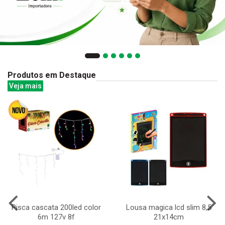
Produtos em Destaque
Veja mais
Pisca cascata 200led color
Lousa magica lcd slim 8,5
6m 127v 8f
21x14cm